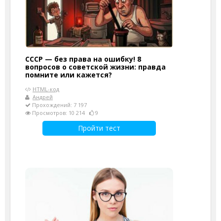
СССР — без права на ошибку! 8
вопросов о советской жизни: правда
помните или кажется?
HTML-код
Андрей
Прохождений: 7 197
Просмотров: 10 214
9
Пройти тест