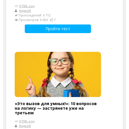
HTML-код
Андрей
Прохождений: 6 712
Просмотров: 9 906
7
Пройти тест
«Это вызов для умных!»: 10 вопросов
на логику — застрянете уже на
третьем
HTML-код
Андрей