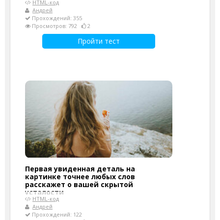
HTML-код
Андрей
Прохождений: 355
Просмотров: 792
2
Пройти тест
Первая увиденная деталь на
картинке точнее любых слов
расскажет о вашей скрытой
усталости
HTML-код
Андрей
Прохождений: 122