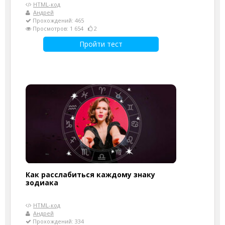
HTML-код
Андрей
Прохождений: 465
Просмотров: 1 654
2
Пройти тест
Как расслабиться каждому знаку
зодиака
HTML-код
Андрей
Прохождений: 334