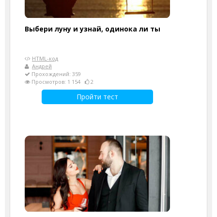
Выбери луну и узнай, одинока ли ты
HTML-код
Андрей
Прохождений: 359
Просмотров: 1 154
2
Пройти тест