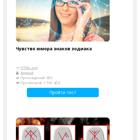
Чувство юмора знаков зодиака
HTML-код
Андрей
Прохождений: 405
Просмотров: 1 134
0
Пройти тест