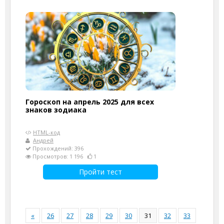
Гороскоп на апрель 2025 для всех
знаков зодиака
HTML-код
Андрей
Прохождений: 396
Просмотров: 1 196
1
Пройти тест
«
26
27
28
29
30
31
32
33