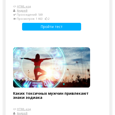
HTML-код
Андрей
Прохождений: 569
Просмотров: 1 463
2
Пройти тест
Каких токсичных мужчин привлекают
знаки зодиака
HTML-код
Андрей