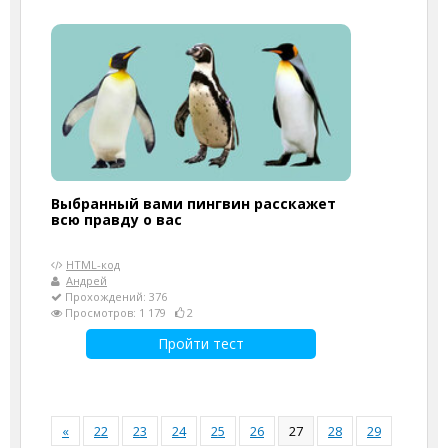
Выбранный вами пингвин расскажет
всю правду о вас
HTML-код
Андрей
Прохождений: 376
Просмотров: 1 179
2
Пройти тест
«
22
23
24
25
26
27
28
29