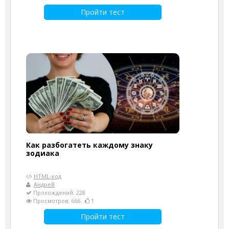
Пройти тест
Как разбогатеть каждому знаку
зодиака
HTML-код
Андрей
Прохождений: 228
Просмотров: 666
1
Пройти тест