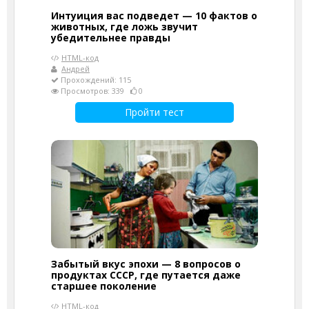
Интуиция вас подведет — 10 фактов о
животных, где ложь звучит
убедительнее правды
HTML-код
Андрей
Прохождений: 115
Просмотров: 339
0
Пройти тест
Забытый вкус эпохи — 8 вопросов о
продуктах СССР, где путается даже
старшее поколение
HTML-код