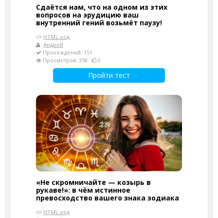
Сдаётся нам, что на одном из этих
вопросов на эрудицию ваш
внутренний гений возьмёт паузу!
HTML-код
Андрей
Прохождений: 151
Просмотров: 358
0
Пройти тест
«Не скромничайте — козырь в
рукаве!»: в чём истинное
превосходство вашего знака зодиака
HTML-код