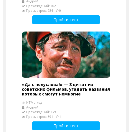
Андрей
Прохождений: 102
Просмотров: 284
0
Пройти тест
«Да с полуслова!» — 8 цитат из
советских фильмов, угадать названия
которых смогут немногие
HTML-код
Андрей
Прохождений: 179
Просмотров: 391
1
Пройти тест