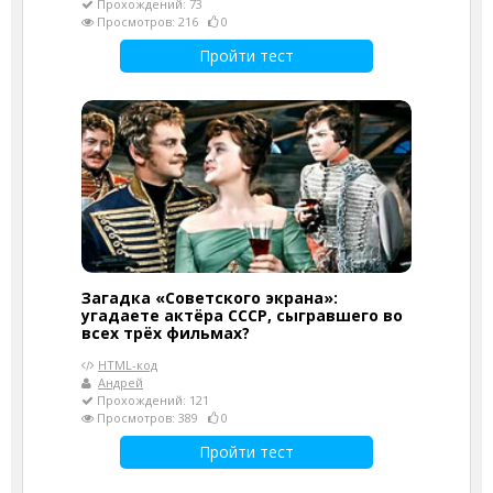
Прохождений: 73
Просмотров: 216
0
Пройти тест
Загадка «Советского экрана»:
угадаете актёра СССР, сыгравшего во
всех трёх фильмах?
HTML-код
Андрей
Прохождений: 121
Просмотров: 389
0
Пройти тест