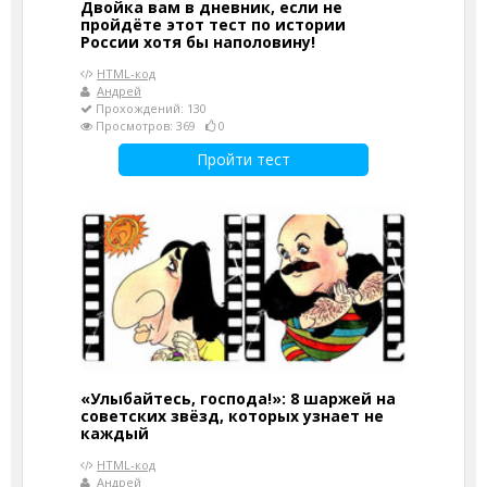
Двойка вам в дневник, если не
пройдёте этот тест по истории
России хотя бы наполовину!
HTML-код
Андрей
Прохождений: 130
Просмотров: 369
0
Пройти тест
«Улыбайтесь, господа!»: 8 шаржей на
советских звёзд, которых узнает не
каждый
HTML-код
Андрей