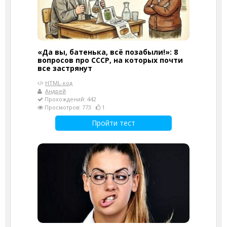
«Да вы, батенька, всё позабыли!»: 8
вопросов про СССР, на которых почти
все застрянут
HTML-код
Андрей
Прохождений: 442
Просмотров: 773
1
Пройти тест