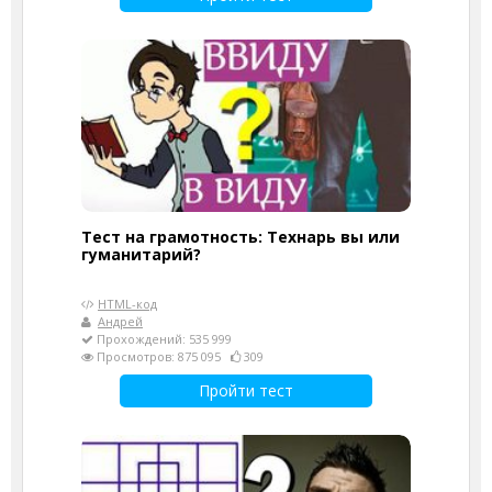
Тест на грамотность: Технарь вы или
гуманитарий?
HTML-код
Андрей
Прохождений: 535 999
Просмотров: 875 095
309
Пройти тест