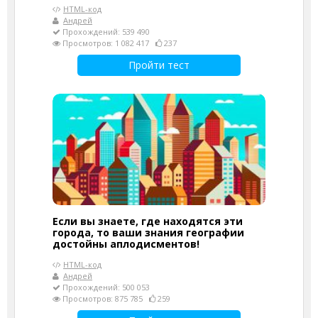
HTML-код
Андрей
Прохождений: 539 490
Просмотров: 1 082 417
237
Пройти тест
Если вы знаете, где находятся эти
города, то ваши знания географии
достойны аплодисментов!
HTML-код
Андрей
Прохождений: 500 053
Просмотров: 875 785
259