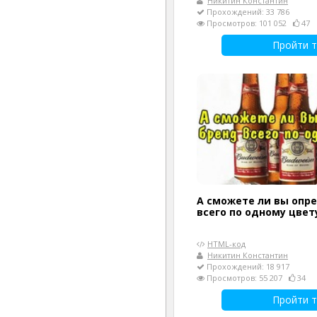
Никитин Константин
Прохождений: 33 786
Просмотров: 101 052
47
Пройти т
А сможете ли вы опр
всего по одному цвет
HTML-код
Никитин Константин
Прохождений: 18 917
Просмотров: 55 207
34
Пройти т