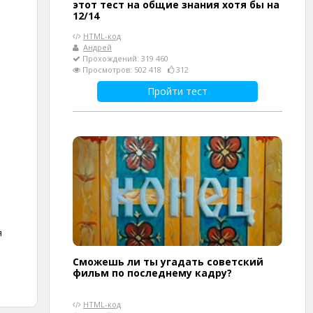
этот тест на общие знания хотя бы на
12/14
HTML-код
Андрей
Прохождений: 319 460
Просмотров: 502 418
312
Пройти тест
я
Сможешь ли ты угадать советский
фильм по последнему кадру?
HTML-код