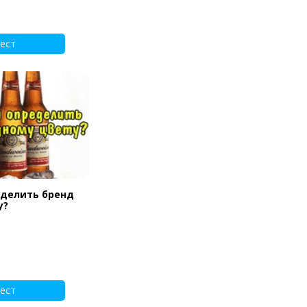
ест
еделить бренд
у?
ест