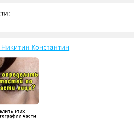
ти:
т Никитин Константин
елить этих
тографии части