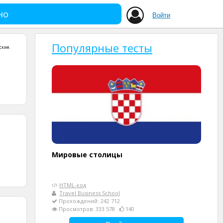
но
Войти
Популярные тесты
ские
.
Мировые столицы
HTML-код
Travel Business School
Прохождений: 242 712
Просмотров: 333 578
140