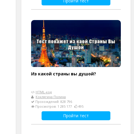
Пройти тест
Из какой страны вы душой?
HTML-код
Коклягина Полина
Прохождений: 828 796
Просмотров: 1 285 177
495
Пройти тест