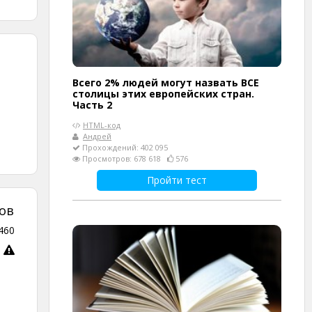
Всего 2% людей могут назвать ВСЕ
столицы этих европейских стран.
Часть 2
HTML-код
Андрей
Прохождений: 402 095
Просмотров: 678 618
576
Пройти тест
ов
460