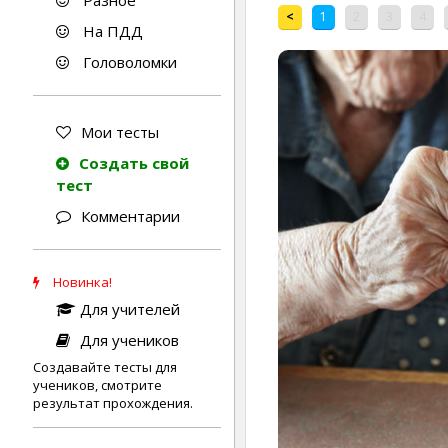
Разное
<
1
2
3
4
На ПДД
Головоломки
Мои тесты
Создать свой
тест
Комментарии
Новинка!
Для учителей
Для учеников
Создавайте тесты для
учеников, смотрите
результат прохождения.