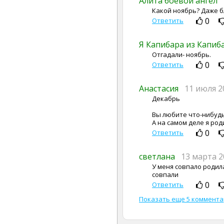
Алита боевой ангел
Какой ноябрь? Даже б
0
Ответить
Я Капибара из Капи
Отгадали- ноябрь.
0
Ответить
Анастасия
11 июля 2
Декабрь
Вы любите что-нибудь 
А на самом деле я род
0
Ответить
светлана
13 марта 2
У меня совпало родил
совпали
0
Ответить
Показать еще 5 коммент