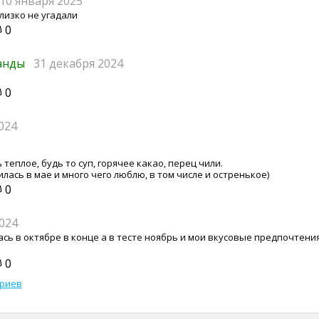
10 января 2025
лизко не угадали
0
банды
31 декабря 2024
0
024
теплое, будь то суп, горячее какао, перец чили.
илась в мае и много чего люблю, в том числе и остренькое)
0
024
ась в октябре в конце а в тесте ноябрь и мои вкусовые предпочтени
0
ариев