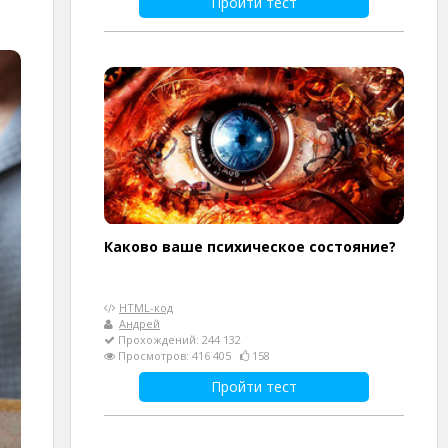
Пройти тест
Каково ваше психическое состояние?
HTML-код
Андрей
Прохождений: 244 132
Просмотров: 416 405
158
Пройти тест