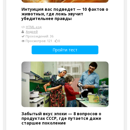
Интуиция вас подведет — 10 фактов о
животных, где ложь звучит
убедительнее правды
HTML-код
Андрей
Прохождений: 36
Просмотров: 121
0
Пройти тест
Забытый вкус эпохи — 8 вопросов о
продуктах СССР, где путается даже
старшее поколение