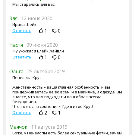
Мы старались для вас
Эля
12 июня 2020
Ирина Шейк
1
0
Ответить
Настя
09 июня 2020
Фу ужжжас я Блейк Лайвли
1
0
Ответить
Ольга
25 октября 2019
Пенелопа Крус
Женственность – ваша главная особенность, и вы
придерживаетесь ее во всем: и в макияже, и одежде. Вы
знаете, что вам подходят и ваш образ всегда
безупречен.
Что-то я вся в сомнениях! Где я и где Крус!
2
1
Ответить
Маячок
11 августа 2019
Боже, у Пенелопы есть более сексуальные фотки, зачем