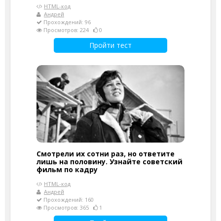
HTML-код
Андрей
Прохождений: 96
Просмотров: 224
0
Пройти тест
Смотрели их сотни раз, но ответите
лишь на половину. Узнайте советский
фильм по кадру
HTML-код
Андрей
Прохождений: 160
Просмотров: 365
1