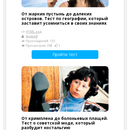
От жарких пустынь до далеких
островов. Тест по географии, который
заставит усомниться в своих знаниях
HTML-код
Андрей
Прохождений: 133
Просмотров: 358
1
Пройти тест
От кримплена до болоньевых плащей.
Тест о советской моде, который
разбудит ностальгию