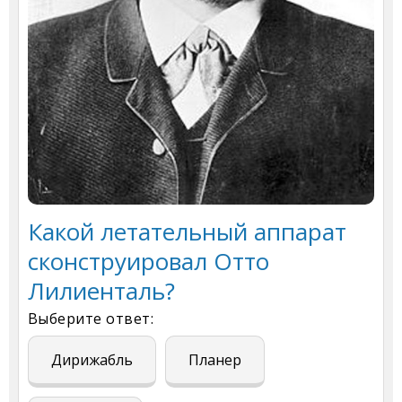
Какой летательный аппарат
сконструировал Отто
Лилиенталь?
Выберите ответ:
Дирижабль
Планер