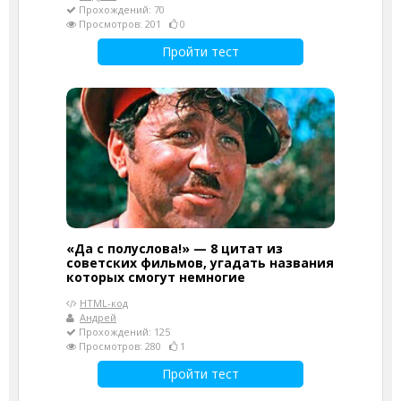
Прохождений: 70
Просмотров: 201
0
Пройти тест
«Да с полуслова!» — 8 цитат из
советских фильмов, угадать названия
которых смогут немногие
HTML-код
Андрей
Прохождений: 125
Просмотров: 280
1
Пройти тест