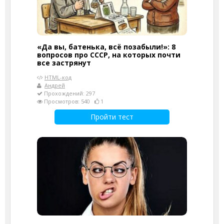
«Да вы, батенька, всё позабыли!»: 8
вопросов про СССР, на которых почти
все застрянут
HTML-код
Андрей
Прохождений: 297
Просмотров: 540
1
Пройти тест