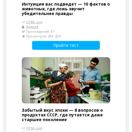
Интуиция вас подведет — 10 фактов о
животных, где ложь звучит
убедительнее правды
HTML-код
Андрей
Прохождений: 87
Просмотров: 284
0
Пройти тест
Забытый вкус эпохи — 8 вопросов о
продуктах СССР, где путается даже
старшее поколение
HTML-код