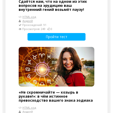
Сдаётся нам, что на одном из этих
вопросов на эрудицию ваш
внутренний гений возьмёт паузу!
HTML-код
Андрей
Прохождений: 91
Просмотров: 249
0
Пройти тест
«Не скромничайте — козырь в
рукаве!»: в чём истинное
превосходство вашего знака зодиака
HTML-код
Андрей