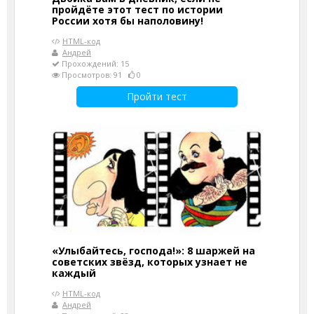
пройдёте этот тест по истории
России хотя бы наполовину!
HTML-код
Андрей
Прохождений: 15
Просмотров: 91
0
Пройти тест
«Улыбайтесь, господа!»: 8 шаржей на
советских звёзд, которых узнает не
каждый
HTML-код
Андрей