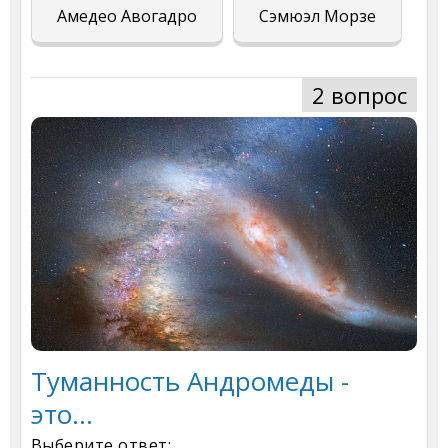
Амедео Авогадро
Сэмюэл Морзе
2 вопрос
Туманность Андромеды -
это...
Выберите ответ: