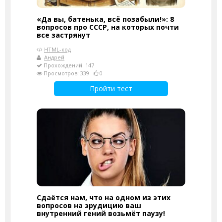
«Да вы, батенька, всё позабыли!»: 8
вопросов про СССР, на которых почти
все застрянут
HTML-код
Андрей
Прохождений: 147
Просмотров: 339
0
Пройти тест
Сдаётся нам, что на одном из этих
вопросов на эрудицию ваш
внутренний гений возьмёт паузу!