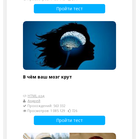
Пройти тест
В чём ваш мозг крут
HTML-код
Андрей
Прохождений: 563 332
Просмотров: 1 085 129
726
Пройти тест