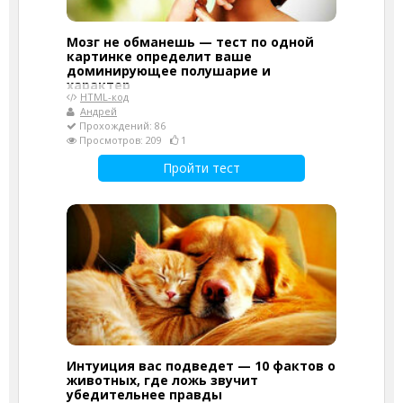
Мозг не обманешь — тест по одной
картинке определит ваше
доминирующее полушарие и
характер
HTML-код
Андрей
Прохождений: 86
Просмотров: 209
1
Пройти тест
Интуиция вас подведет — 10 фактов о
животных, где ложь звучит
убедительнее правды