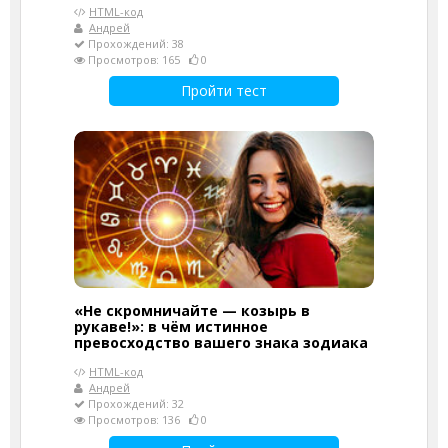
HTML-код
Андрей
Прохождений: 38
Просмотров: 165
0
Пройти тест
«Не скромничайте — козырь в
рукаве!»: в чём истинное
превосходство вашего знака зодиака
HTML-код
Андрей
Прохождений: 32
Просмотров: 136
0