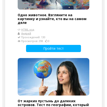
Одно животное. Взгляните на
картинку и узнайте, кто вы на самом
деле
HTML-код
Андрей
Прохождений: 130
Просмотров: 298
0
Пройти тест
От жарких пустынь до далеких
островов. Тест по географии, который