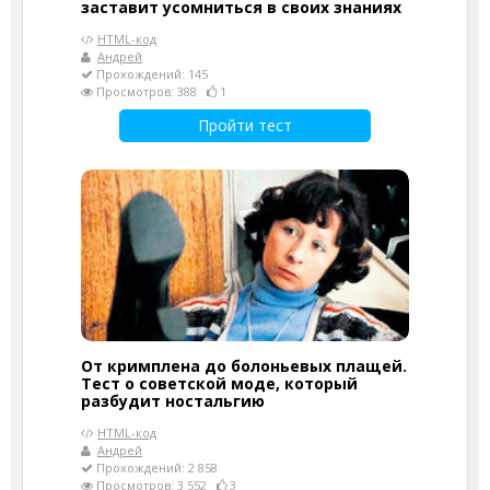
заставит усомниться в своих знаниях
HTML-код
Андрей
Прохождений: 145
Просмотров: 388
1
Пройти тест
От кримплена до болоньевых плащей.
Тест о советской моде, который
разбудит ностальгию
HTML-код
Андрей
Прохождений: 2 858
Просмотров: 3 552
3