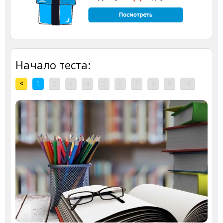
Начало теста:
<
1
2
3
4
5
6
7
8
9
10