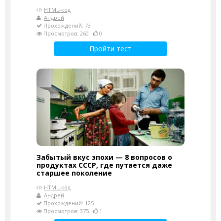
HTML-код
Андрей
Прохождений: 73
Просмотров: 260
0
Пройти тест
Забытый вкус эпохи — 8 вопросов о
продуктах СССР, где путается даже
старшее поколение
HTML-код
Андрей
Прохождений: 125
Просмотров: 375
1