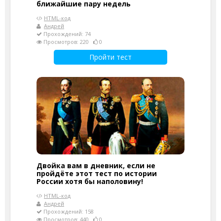
ближайшие пару недель
HTML-код
Андрей
Прохождений: 74
Просмотров: 220
0
Пройти тест
Двойка вам в дневник, если не
пройдёте этот тест по истории
России хотя бы наполовину!
HTML-код
Андрей
Прохождений: 158
Просмотров: 440
0