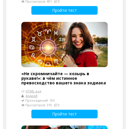
Просмотров: 401
0
Пройти тест
«Не скромничайте — козырь в
рукаве!»: в чём истинное
превосходство вашего знака зодиака
HTML-код
Андрей
Прохождений: 105
Просмотров: 310
0
Пройти тест