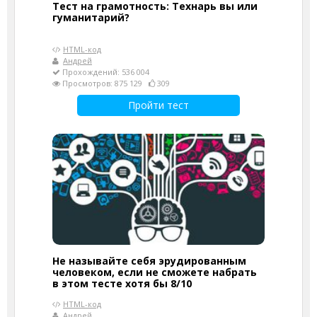
Тест на грамотность: Технарь вы или
гуманитарий?
HTML-код
Андрей
Прохождений: 536 004
Просмотров: 875 129
309
Пройти тест
Не называйте себя эрудированным
человеком, если не сможете набрать
в этом тесте хотя бы 8/10
HTML-код
Андрей