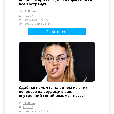
все застрянут
HTML-код
Андрей
Прохождений: 470
Просмотров: 826
1
Пройти тест
Сдаётся нам, что на одном из этих
вопросов на эрудицию ваш
внутренний гений возьмёт паузу!
HTML-код
Андрей
Прохождений: 164