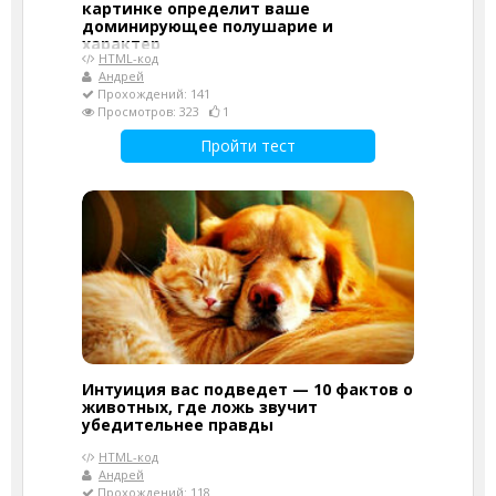
картинке определит ваше
доминирующее полушарие и
характер
HTML-код
Андрей
Прохождений: 141
Просмотров: 323
1
Пройти тест
Интуиция вас подведет — 10 фактов о
животных, где ложь звучит
убедительнее правды
HTML-код
Андрей
Прохождений: 118