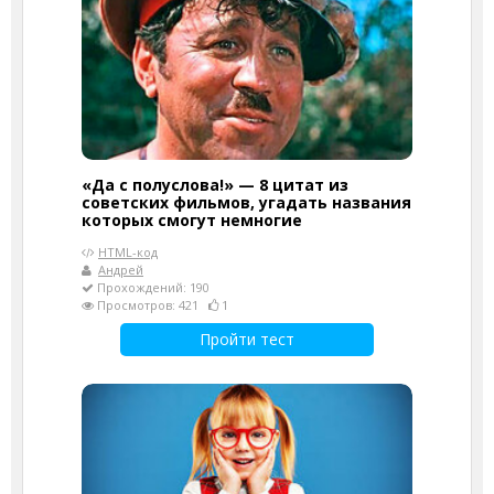
«Да с полуслова!» — 8 цитат из
советских фильмов, угадать названия
которых смогут немногие
HTML-код
Андрей
Прохождений: 190
Просмотров: 421
1
Пройти тест