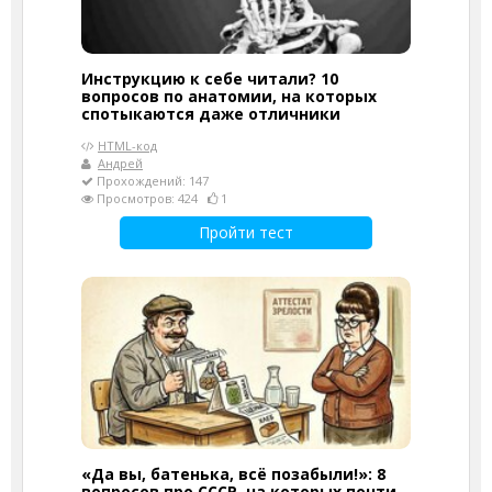
Инструкцию к себе читали? 10
вопросов по анатомии, на которых
спотыкаются даже отличники
HTML-код
Андрей
Прохождений: 147
Просмотров: 424
1
Пройти тест
«Да вы, батенька, всё позабыли!»: 8
вопросов про СССР, на которых почти