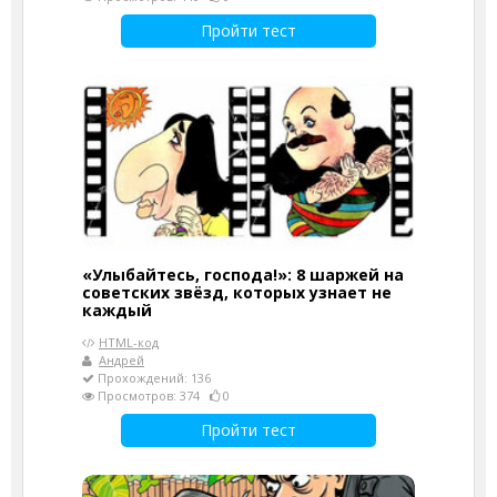
Пройти тест
«Улыбайтесь, господа!»: 8 шаржей на
советских звёзд, которых узнает не
каждый
HTML-код
Андрей
Прохождений: 136
Просмотров: 374
0
Пройти тест