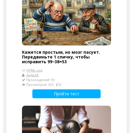
Кажется простым, но мозг пасует.
Передвиньте 1 спичку, чтобы
исправить 99−38=53
HTML-код
Андрей
Прохождений: 93
Просмотров: 325
0
Пройти тест