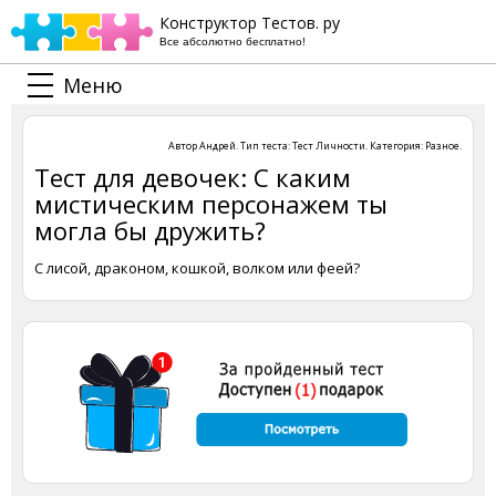
Конструктор Тестов. ру
Все абсолютно бесплатно!
Меню
Автор
Андрей
. Тип теста:
Тест Личности
. Категория:
Разное
.
Тест для девочек: С каким
мистическим персонажем ты
могла бы дружить?
С лисой, драконом, кошкой, волком или феей?