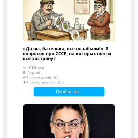
«Да вы, батенька, всё позабыли!»: 8
вопросов про СССР, на которых почти
все застрянут
HTML-код
Андрей
Прохождений: 480
Просмотров: 842
2
Пройти тест