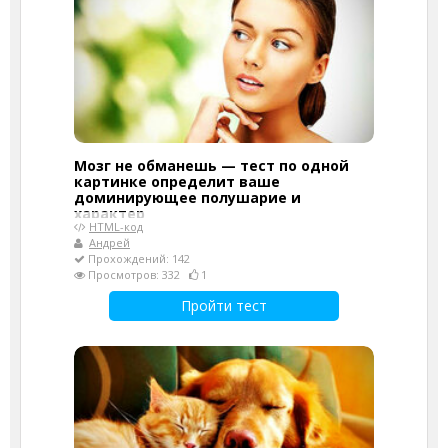
Мозг не обманешь — тест по одной
картинке определит ваше
доминирующее полушарие и
характер
HTML-код
Андрей
Прохождений: 142
Просмотров: 332
1
Пройти тест