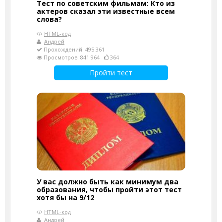
Тест по советским фильмам: Кто из
актеров сказал эти известные всем
слова?
HTML-код
Андрей
Прохождений: 495 361
Просмотров: 841 964
364
Пройти тест
У вас должно быть как минимум два
образования, чтобы пройти этот тест
хотя бы на 9/12
HTML-код
Андрей