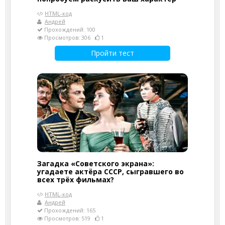
HTML-код
Андрей
Прохождений: 100
Просмотров: 306
1
Пройти тест
Загадка «Советского экрана»:
угадаете актёра СССР, сыгравшего во
всех трёх фильмах?
HTML-код
Андрей
Прохождений: 165
Просмотров: 519
1