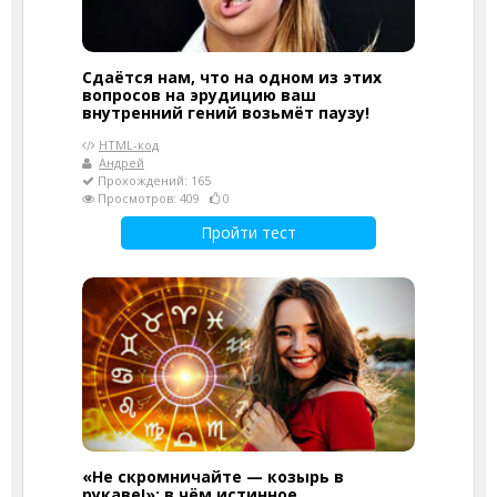
Сдаётся нам, что на одном из этих
вопросов на эрудицию ваш
внутренний гений возьмёт паузу!
HTML-код
Андрей
Прохождений: 165
Просмотров: 409
0
Пройти тест
«Не скромничайте — козырь в
рукаве!»: в чём истинное