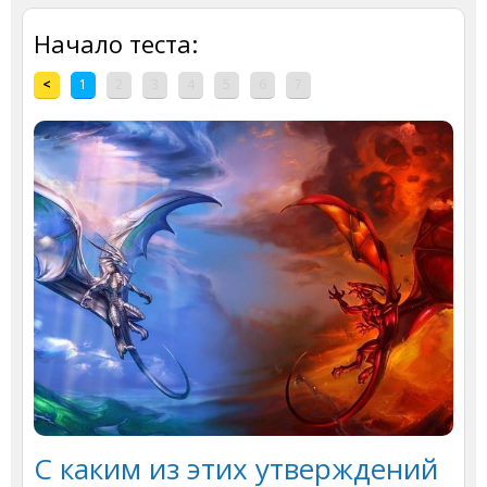
Начало теста:
<
1
2
3
4
5
6
7
С каким из этих утверждений