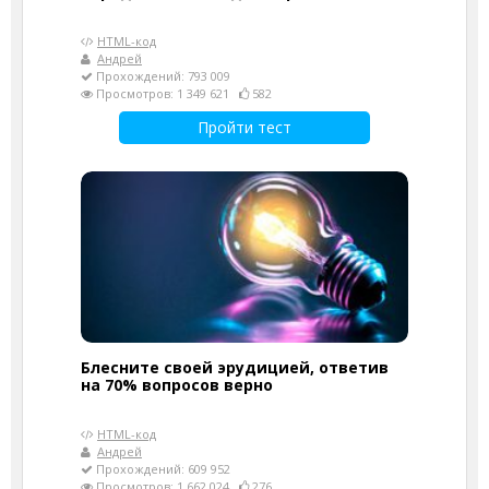
HTML-код
Андрей
Прохождений: 793 009
Просмотров: 1 349 621
582
Пройти тест
Блесните своей эрудицией, ответив
на 70% вопросов верно
HTML-код
Андрей
Прохождений: 609 952
Просмотров: 1 662 024
276