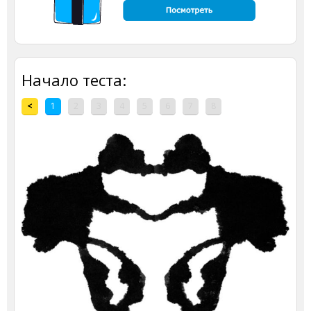
Начало теста:
<
1
2
3
4
5
6
7
8