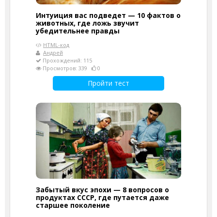
Интуиция вас подведет — 10 фактов о
животных, где ложь звучит
убедительнее правды
HTML-код
Андрей
Прохождений: 115
Просмотров: 339
0
Пройти тест
Забытый вкус эпохи — 8 вопросов о
продуктах СССР, где путается даже
старшее поколение