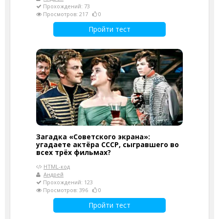
Прохождений: 73
Просмотров: 217
0
Пройти тест
Загадка «Советского экрана»:
угадаете актёра СССР, сыгравшего во
всех трёх фильмах?
HTML-код
Андрей
Прохождений: 123
Просмотров: 396
0
Пройти тест