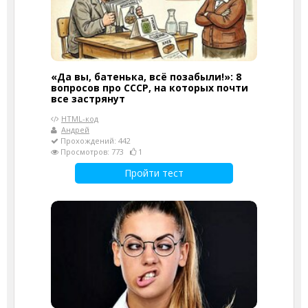
«Да вы, батенька, всё позабыли!»: 8
вопросов про СССР, на которых почти
все застрянут
HTML-код
Андрей
Прохождений: 442
Просмотров: 773
1
Пройти тест