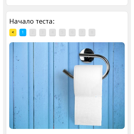
Начало теста:
<
1
2
3
4
5
6
7
8