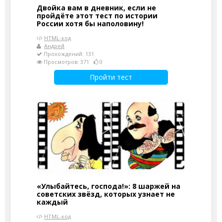
Двойка вам в дневник, если не
пройдёте этот тест по истории
России хотя бы наполовину!
HTML-код
Андрей
Прохождений: 131
Просмотров: 371
0
Пройти тест
«Улыбайтесь, господа!»: 8 шаржей на
советских звёзд, которых узнает не
каждый
HTML-код