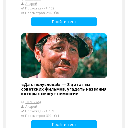
Андрей
Прохождений: 102
Просмотров: 286
0
Пройти тест
«Да с полуслова!» — 8 цитат из
советских фильмов, угадать названия
которых смогут немногие
HTML-код
Андрей
Прохождений: 179
Просмотров: 392
1
Пройти тест