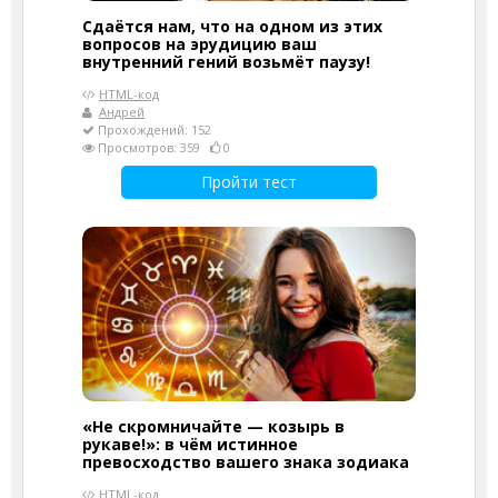
Сдаётся нам, что на одном из этих
вопросов на эрудицию ваш
внутренний гений возьмёт паузу!
HTML-код
Андрей
Прохождений: 152
Просмотров: 359
0
Пройти тест
«Не скромничайте — козырь в
рукаве!»: в чём истинное
превосходство вашего знака зодиака
HTML-код