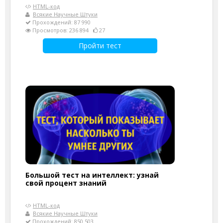
HTML-код
Всякие Научные Штуки
Прохождений: 87 990
Просмотров: 236 894
27
Пройти тест
Большой тест на интеллект: узнай
свой процент знаний
HTML-код
Всякие Научные Штуки
Прохождений: 850 503