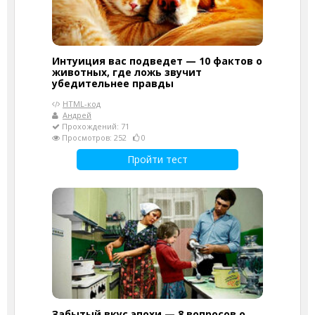
Интуиция вас подведет — 10 фактов о
животных, где ложь звучит
убедительнее правды
HTML-код
Андрей
Прохождений: 71
Просмотров: 252
0
Пройти тест
Забытый вкус эпохи — 8 вопросов о