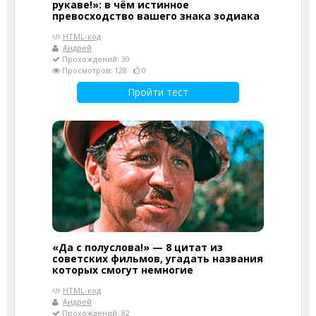
рукаве!»: в чём истинное
превосходство вашего знака зодиака
HTML-код
Андрей
Прохождений: 30
Просмотров: 128
0
Пройти тест
«Да с полуслова!» — 8 цитат из
советских фильмов, угадать названия
которых смогут немногие
HTML-код
Андрей
Прохождений: 82