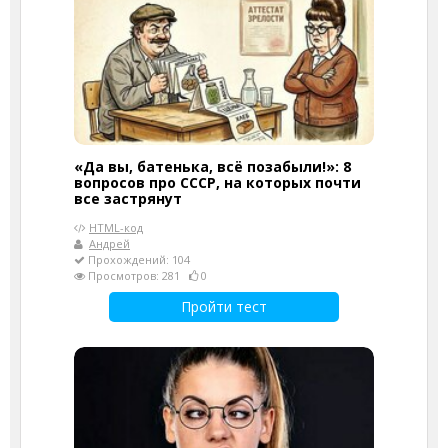
«Да вы, батенька, всё позабыли!»: 8
вопросов про СССР, на которых почти
все застрянут
HTML-код
Андрей
Прохождений: 104
Просмотров: 281
0
Пройти тест