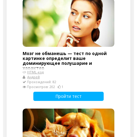
Мозг не обманешь — тест по одной
картинке определит ваше
доминирующее полушарие и
характер
HTML-код
Андрей
Прохождений: 82
Просмотров: 202
1
Пройти тест