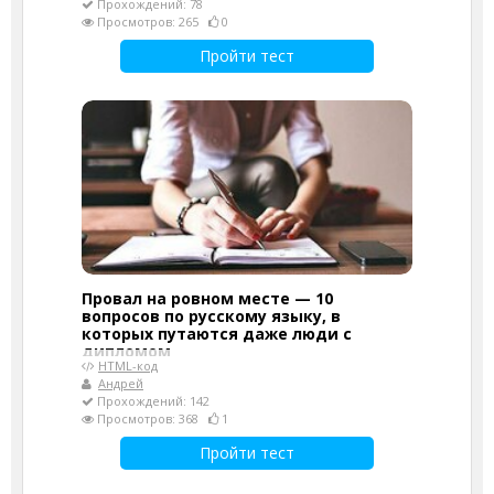
Прохождений: 78
Просмотров: 265
0
Пройти тест
Провал на ровном месте — 10
вопросов по русскому языку, в
которых путаются даже люди с
дипломом
HTML-код
Андрей
Прохождений: 142
Просмотров: 368
1
Пройти тест