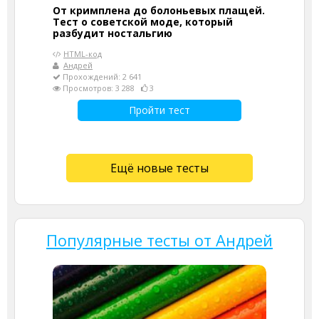
От кримплена до болоньевых плащей.
Тест о советской моде, который
разбудит ностальгию
HTML-код
Андрей
Прохождений: 2 641
Просмотров: 3 288
3
Пройти тест
Ещё новые тесты
Популярные тесты от Андрей