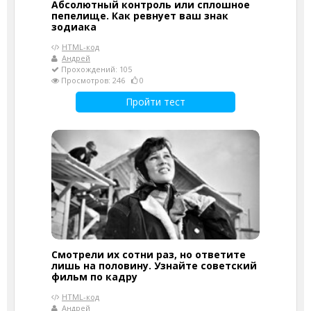
Абсолютный контроль или сплошное
пепелище. Как ревнует ваш знак
зодиака
HTML-код
Андрей
Прохождений: 105
Просмотров: 246
0
Пройти тест
Смотрели их сотни раз, но ответите
лишь на половину. Узнайте советский
фильм по кадру
HTML-код
Андрей