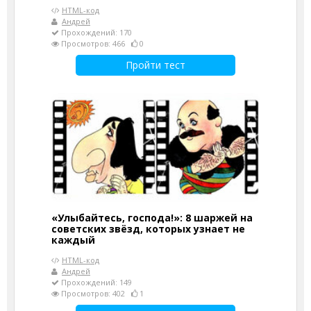
HTML-код
Андрей
Прохождений: 170
Просмотров: 466
0
Пройти тест
«Улыбайтесь, господа!»: 8 шаржей на
советских звёзд, которых узнает не
каждый
HTML-код
Андрей
Прохождений: 149
Просмотров: 402
1