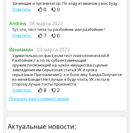
Зачинщик и организатор. По ходу атаманом у вас буду.
0
0
Ответить
Andrew
06 марта 2022
Тут что, тест типа ты разбойник или разбойник?
7
0
Ответить
Вениамин
03 марта 2022
Удивительно,но факт,если тест психологической.Я
Разбойник,т.е.по Ук-субьект,имеющий
оружие,посягающий на чужое имущества,с целью
завладения им.Серьезная статья УК и срока
серьезные.При наличии 2- х и боле лиц- Банда.Получится
из меня-Бандит.Нет,лучше я буду чтить УК,тесты в
сторону,лучше тосты произнести
8
2
Ответить
Показать еще 5 комментариев
Актуальные новости: