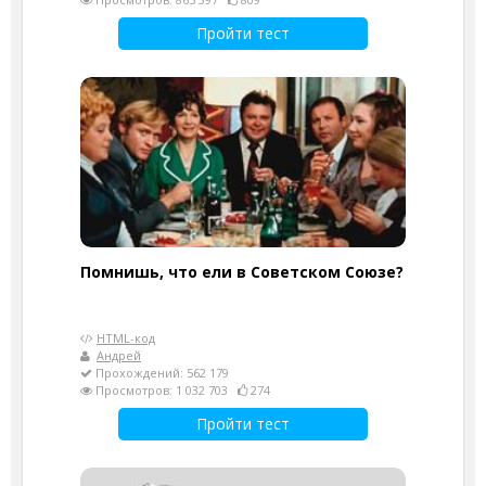
Пройти тест
Помнишь, что ели в Советском Союзе?
HTML-код
Андрей
Прохождений: 562 179
Просмотров: 1 032 703
274
Пройти тест