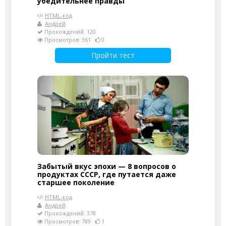
убедительнее правды
HTML-код
Андрей
Прохождений: 120
Просмотров: 361
0
Пройти тест
Забытый вкус эпохи — 8 вопросов о
продуктах СССР, где путается даже
старшее поколение
HTML-код
Андрей
Прохождений: 378
Просмотров: 789
1