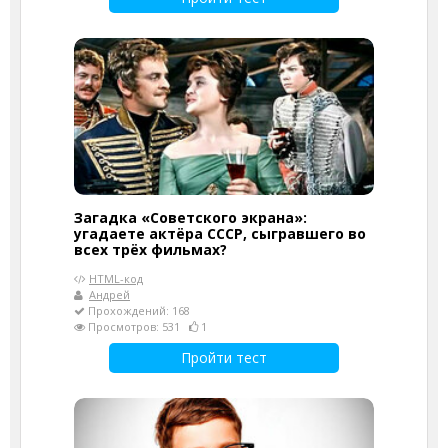
Загадка «Советского экрана»:
угадаете актёра СССР, сыгравшего во
всех трёх фильмах?
HTML-код
Андрей
Прохождений: 168
Просмотров: 531
1
Пройти тест