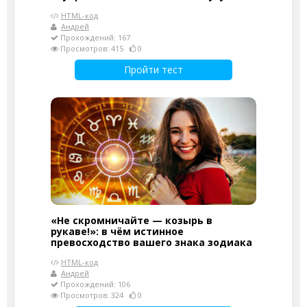
HTML-код
Андрей
Прохождений: 167
Просмотров: 415
0
Пройти тест
«Не скромничайте — козырь в
рукаве!»: в чём истинное
превосходство вашего знака зодиака
HTML-код
Андрей
Прохождений: 106
Просмотров: 324
0