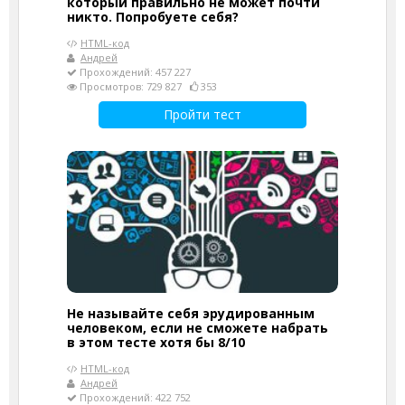
который правильно не может почти
никто. Попробуете себя?
HTML-код
Андрей
Прохождений: 457 227
Просмотров: 729 827
353
Пройти тест
Не называйте себя эрудированным
человеком, если не сможете набрать
в этом тесте хотя бы 8/10
HTML-код
Андрей
Прохождений: 422 752