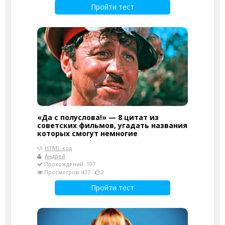
Пройти тест
«Да с полуслова!» — 8 цитат из
советских фильмов, угадать названия
которых смогут немногие
HTML-код
Андрей
Прохождений: 197
Просмотров: 437
2
Пройти тест