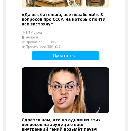
«Да вы, батенька, всё позабыли!»: 8
вопросов про СССР, на которых почти
все застрянут
HTML-код
Андрей
Прохождений: 485
Просмотров: 856
2
Пройти тест
Сдаётся нам, что на одном из этих
вопросов на эрудицию ваш
внутренний гений возьмёт паузу!