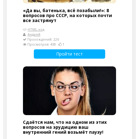
«Да вы, батенька, всё позабыли!»: 8
вопросов про СССР, на которых почти
все застрянут
HTML-код
Андрей
Прохождений: 226
Просмотров: 438
1
Пройти тест
Сдаётся нам, что на одном из этих
вопросов на эрудицию ваш
внутренний гений возьмёт паузу!