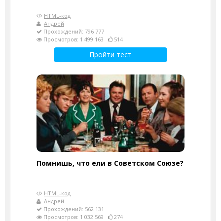
HTML-код
Андрей
Прохождений: 796 777
Просмотров: 1 499 163
514
Пройти тест
Помнишь, что ели в Советском Союзе?
HTML-код
Андрей
Прохождений: 562 131
Просмотров: 1 032 569
274