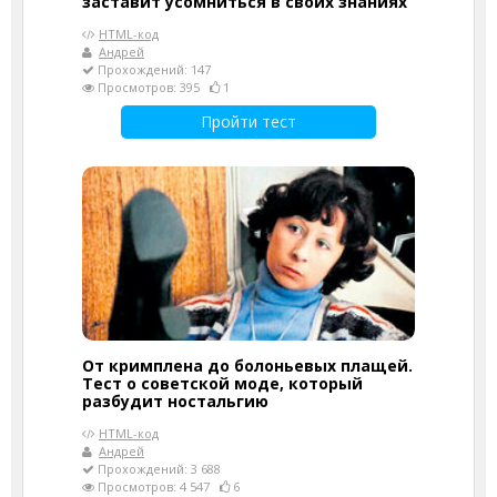
заставит усомниться в своих знаниях
HTML-код
Андрей
Прохождений: 147
Просмотров: 395
1
Пройти тест
От кримплена до болоньевых плащей.
Тест о советской моде, который
разбудит ностальгию
HTML-код
Андрей
Прохождений: 3 688
Просмотров: 4 547
6