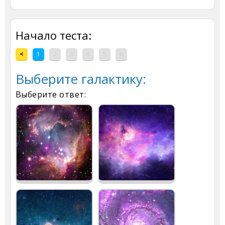
Начало теста:
<
1
2
3
4
5
6
Выберите галактику:
Выберите ответ: