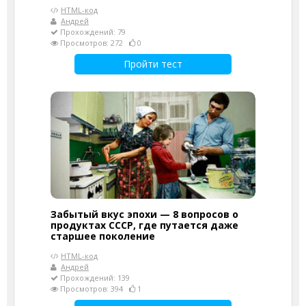
HTML-код
Андрей
Прохождений: 79
Просмотров: 272
0
Пройти тест
Забытый вкус эпохи — 8 вопросов о
продуктах СССР, где путается даже
старшее поколение
HTML-код
Андрей
Прохождений: 139
Просмотров: 394
1