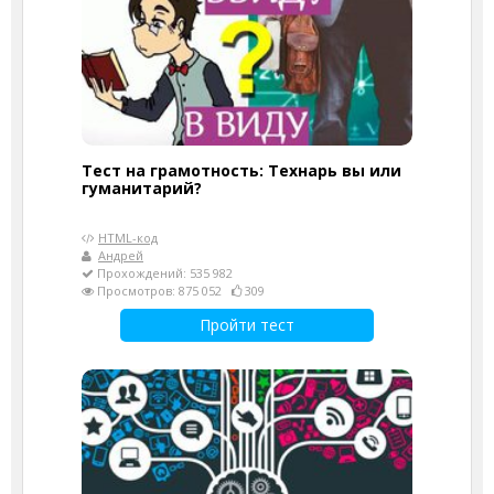
Тест на грамотность: Технарь вы или
гуманитарий?
HTML-код
Андрей
Прохождений: 535 982
Просмотров: 875 052
309
Пройти тест