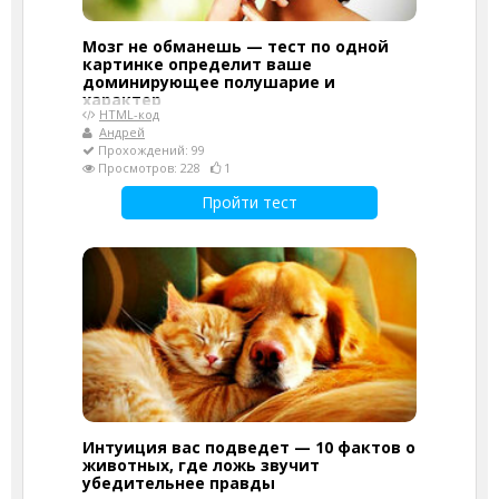
Мозг не обманешь — тест по одной
картинке определит ваше
доминирующее полушарие и
характер
HTML-код
Андрей
Прохождений: 99
Просмотров: 228
1
Пройти тест
Интуиция вас подведет — 10 фактов о
животных, где ложь звучит
убедительнее правды