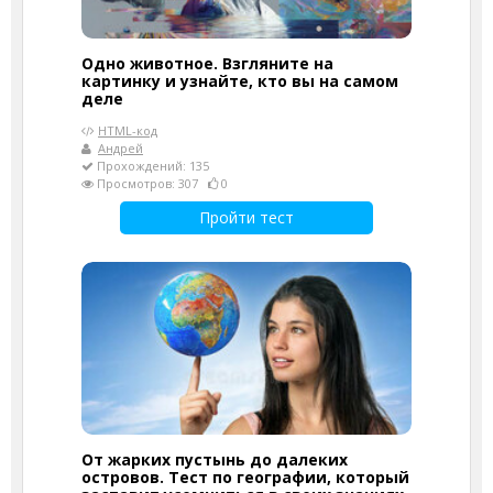
Одно животное. Взгляните на
картинку и узнайте, кто вы на самом
деле
HTML-код
Андрей
Прохождений: 135
Просмотров: 307
0
Пройти тест
От жарких пустынь до далеких
островов. Тест по географии, который