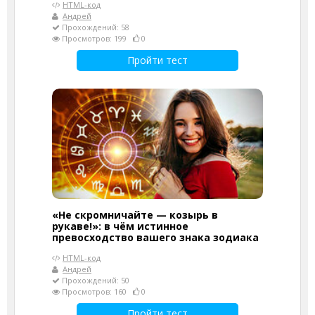
HTML-код
Андрей
Прохождений: 58
Просмотров: 199
0
Пройти тест
«Не скромничайте — козырь в
рукаве!»: в чём истинное
превосходство вашего знака зодиака
HTML-код
Андрей
Прохождений: 50
Просмотров: 160
0
Пройти тест