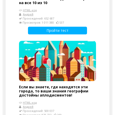
на все 10 из 10
HTML-код
Андрей
Прохождений: 652 687
Просмотров: 1 011 380
537
Пройти тест
Если вы знаете, где находятся эти
города, то ваши знания географии
достойны аплодисментов!
HTML-код
Андрей
Прохождений: 500 037
Просмотров: 875 722
259