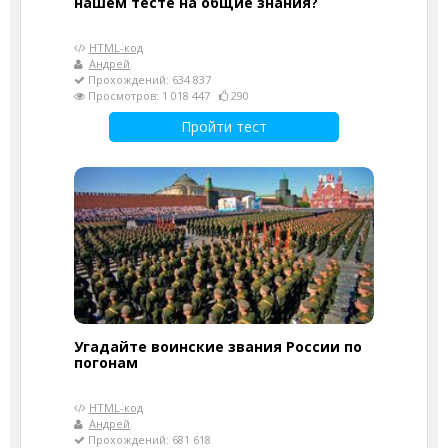
нашем тесте на общие знания?
HTML-код
Андрей
Прохождений: 634 837
Просмотров: 1 018 447
290
Пройти тест
Угадайте воинские звания России по
погонам
HTML-код
Андрей
Прохождений: 681 618