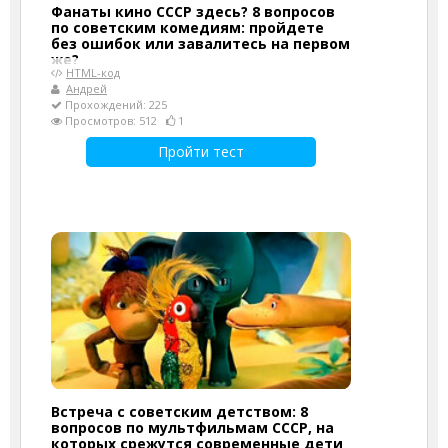
Фанаты кино СССР здесь? 8 вопросов
по советским комедиям: пройдете
без ошибок или завалитесь на первом
же?
HTML-код
Андрей
Прохождений: 225
Просмотров: 512
1
Пройти тест
Встреча с советским детством: 8
вопросов по мультфильмам СССР, на
которых срежутся современные дети