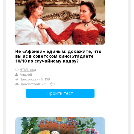
Не «Афоней» единым: докажите, что
вы ас в советском кино! Угадаете
10/10 по случайному кадру?
HTML-код
Андрей
Прохождений: 199
Просмотров: 721
1
Пройти тест