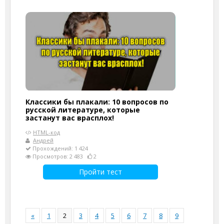
Классики бы плакали: 10 вопросов по
русской литературе, которые
застанут вас врасплох!
HTML-код
Андрей
Прохождений: 1 424
Просмотров: 2 483
2
Пройти тест
«
1
2
3
4
5
6
7
8
9