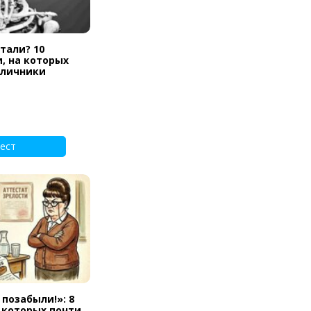
тали? 10
, на которых
тличники
ест
 позабыли!»: 8
а которых почти