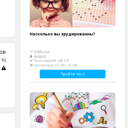
Насколько вы эрудированны?
ов
HTML-код
Андрей
и
92
Прохождений: 260 372
Просмотров: 371 431
168
Пройти тест