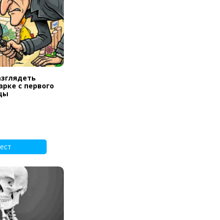
азглядеть
арке с первого
цы
ест