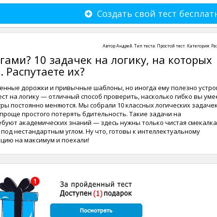
Создать свой тест бесплат
Автор
Андрей
. Тип теста:
Простой тест
. Категория:
Ра
ами? 10 задачек на логику, на которых
. Распутаете их?
енные дорожки и привычные шаблоны, но иногда ему полезно устро
ест на логику — отличный способ проверить, насколько гибко вы уме
гры постоянно меняются. Мы собрали 10 классных логических задаче
 проще простого потерять бдительность. Такие задачи на
ебуют академических знаний — здесь нужны только чистая смекалка
под нестандартным углом. Ну что, готовы к интеллектуальному
цию на максимум и поехали!