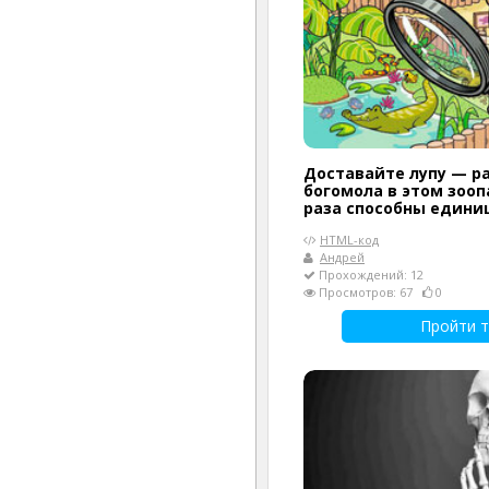
Доставайте лупу — р
богомола в этом зооп
раза способны едини
HTML-код
Андрей
Прохождений: 12
Просмотров: 67
0
Пройти т