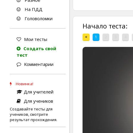
Разное
На ПДД
Головоломки
Начало теста:
<
1
2
3
4
Мои тесты
Создать свой
тест
Комментарии
Новинка!
Для учителей
Для учеников
Создавайте тесты для
учеников, смотрите
результат прохождения.