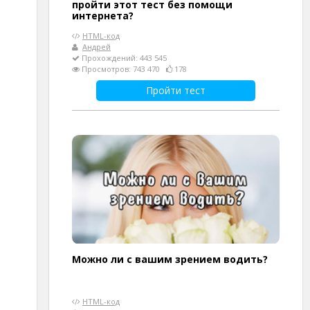
пройти этот тест без помощи
интернета?
HTML-код
Андрей
Прохождений: 443 545
Просмотров: 743 470
178
Пройти тест
Можно ли с вашим зрением водить?
HTML-код