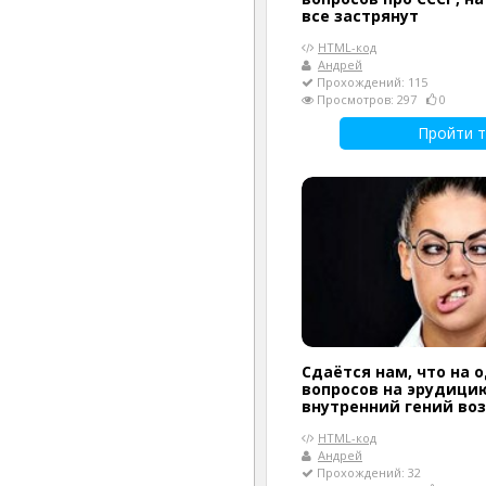
все застрянут
HTML-код
Андрей
Прохождений: 115
Просмотров: 297
0
Пройти т
Сдаётся нам, что на 
вопросов на эрудици
внутренний гений воз
HTML-код
Андрей
Прохождений: 32