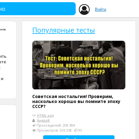
но
Войти
Популярные тесты
зное
.
ить
ете
к
 и
Советская ностальгия! Проверим,
насколько хорошо вы помните эпоху
СССР?
HTML-код
Андрей
Прохождений: 208 384
Просмотров: 326 258
95