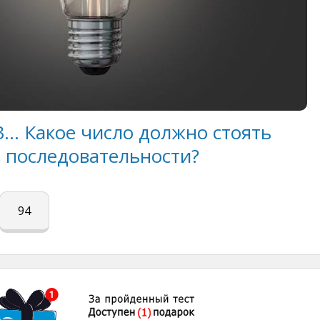
 63… Какое число должно стоять
 последовательности?
94