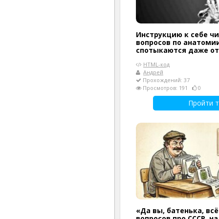
Инструкцию к себе чи
вопросов по анатомии
спотыкаются даже о
HTML-код
Андрей
Прохождений: 37
Просмотров: 191
0
Пройти т
«Да вы, батенька, всё
вопросов про СССР, н