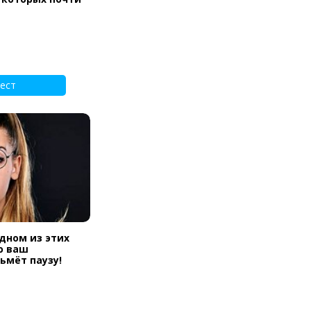
ест
одном из этих
ю ваш
ьмёт паузу!