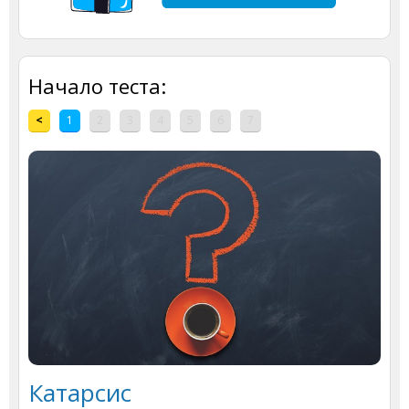
Начало теста:
<
1
2
3
4
5
6
7
Катарсис