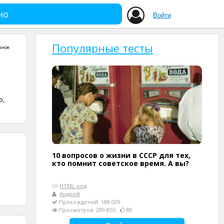
но
Войти
Популярные тесты
зное
.
о,
10 вопросов о жизни в СССР для тех,
кто помнит советское время. А вы?
HTML-код
Андрей
Прохождений: 188 009
Просмотров: 289 855
88