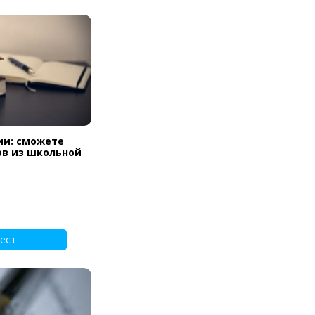
ии: сможете
ов из школьной
ест