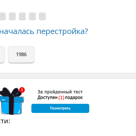
5
6
7
8
9
 началась перестройка?
1986
ти: