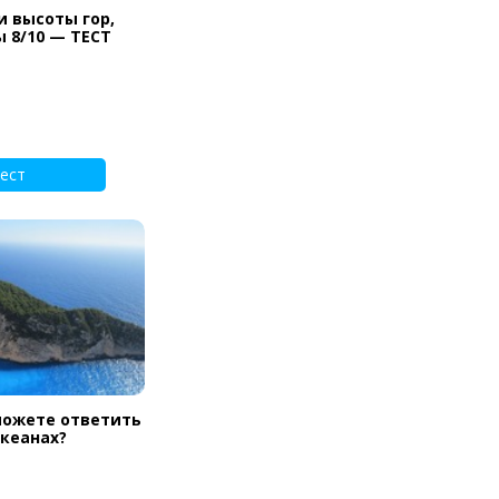
и высоты гор,
ы 8/10 — ТЕСТ
ест
можете ответить
океанах?