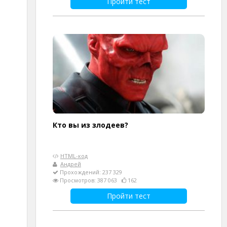
Пройти тест
Кто вы из злодеев?
HTML-код
Андрей
Прохождений: 237 329
Просмотров: 387 063
162
Пройти тест