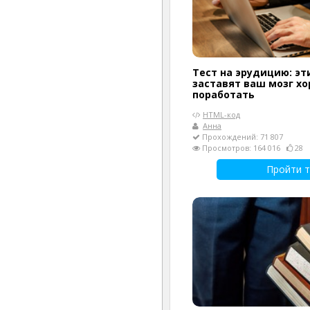
Тест на эрудицию: эт
заставят ваш мозг х
поработать
HTML-код
Анна
Прохождений: 71 807
Просмотров: 164 016
28
Пройти т