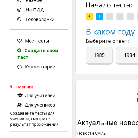
Разное
Начало теста:
На ПДД
<
1
2
3
4
Головоломки
В каком году
Мои тесты
Выберите ответ:
Создать свой
1985
1984
тест
Комментарии
Новинка!
Для учителей
Для учеников
Создавайте тесты для
учеников, смотрите
Актуальные новос
результат прохождения.
Новости СМИ2