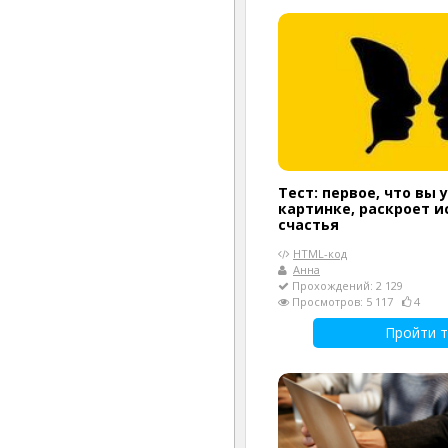
Тест: первое, что вы 
картинке, раскроет 
счастья
HTML-код
Анна
Прохождений: 2 129
Просмотров: 5 117
4
Пройти т