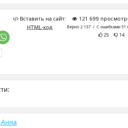
Вставить на сайт:
121 699
просмотр
HTML-код
Верно
2 137
/ С ошибками
51 
25
14
ти:
 Анна