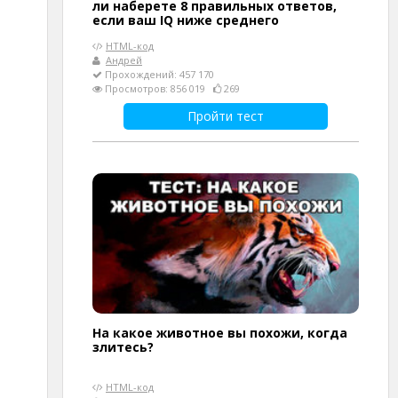
ли наберете 8 правильных ответов,
если ваш IQ ниже среднего
HTML-код
Андрей
Прохождений: 457 170
Просмотров: 856 019
269
Пройти тест
На какое животное вы похожи, когда
злитесь?
HTML-код