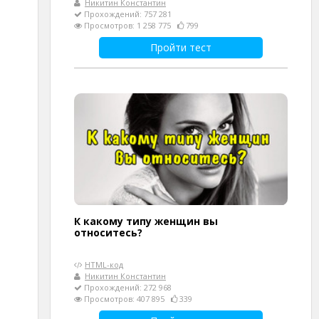
Никитин Константин
Прохождений: 757 281
Просмотров: 1 258 775
799
Пройти тест
К какому типу женщин вы
относитесь?
HTML-код
Никитин Константин
Прохождений: 272 968
Просмотров: 407 895
339