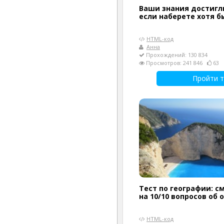
Ваши знания достигл
если наберете хотя б
HTML-код
Анна
Прохождений: 130 834
Просмотров: 241 846
63
Пройти т
Тест по географии: с
на 10/10 вопросов об 
HTML-код