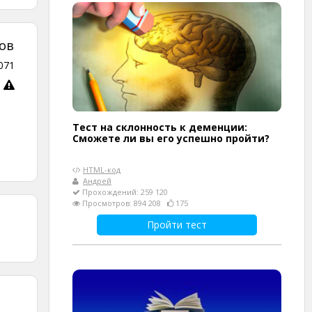
ов
071
Тест на склонность к деменции:
Сможете ли вы его успешно пройти?
HTML-код
Андрей
Прохождений: 259 120
Просмотров: 894 208
175
Пройти тест