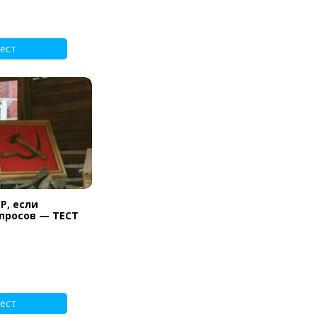
ест
Р, если
опросов — ТЕСТ
ест