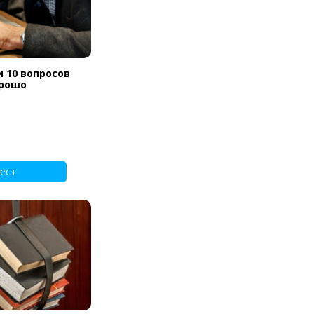
и 10 вопросов
орошо
ест