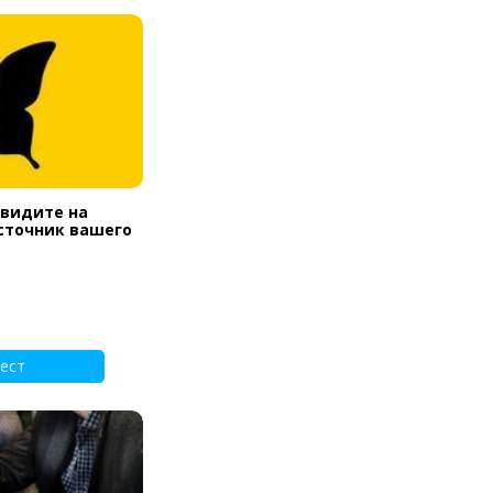
увидите на
источник вашего
ест