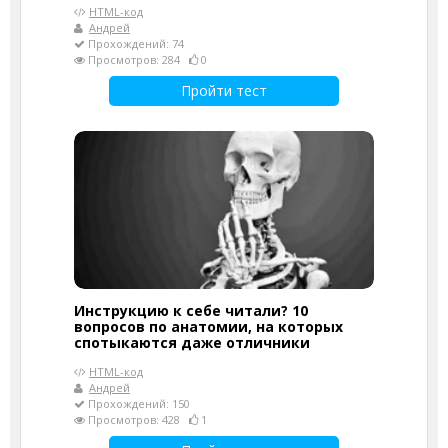
HTML-код
Андрей
Прохождений: 74
Просмотров: 284
0
Пройти тест
Инструкцию к себе читали? 10
вопросов по анатомии, на которых
спотыкаются даже отличники
HTML-код
Андрей
Прохождений: 150
Просмотров: 428
1