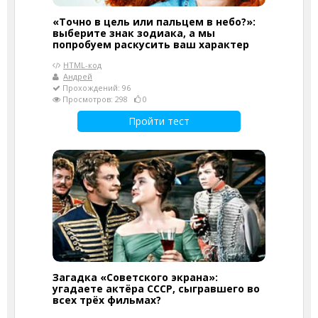
«Точно в цель или пальцем в небо?»:
выберите знак зодиака, а мы
попробуем раскусить ваш характер
HTML-код
Андрей
Прохождений: 96
Просмотров: 298
0
Пройти тест
Загадка «Советского экрана»:
угадаете актёра СССР, сыгравшего во
всех трёх фильмах?