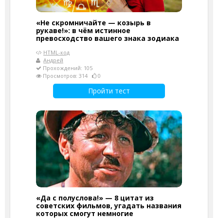
«Не скромничайте — козырь в
рукаве!»: в чём истинное
превосходство вашего знака зодиака
HTML-код
Андрей
Прохождений: 105
Просмотров: 314
0
Пройти тест
«Да с полуслова!» — 8 цитат из
советских фильмов, угадать названия
которых смогут немногие