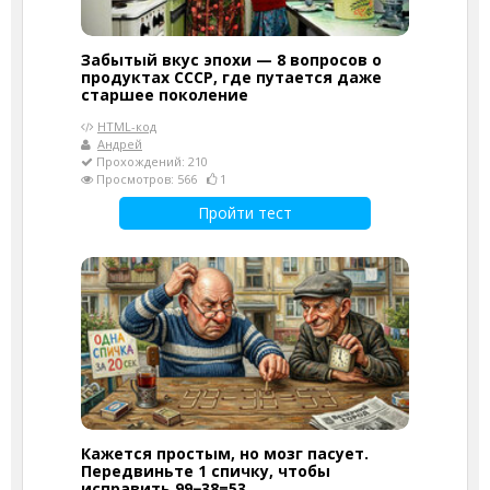
Забытый вкус эпохи — 8 вопросов о
продуктах СССР, где путается даже
старшее поколение
HTML-код
Андрей
Прохождений: 210
Просмотров: 566
1
Пройти тест
Кажется простым, но мозг пасует.
Передвиньте 1 спичку, чтобы
исправить 99−38=53