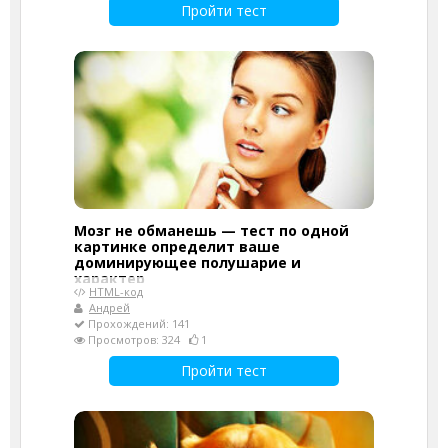
Пройти тест
Мозг не обманешь — тест по одной
картинке определит ваше
доминирующее полушарие и
характер
HTML-код
Андрей
Прохождений: 141
Просмотров: 324
1
Пройти тест