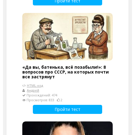
Пройти тест
«Да вы, батенька, всё позабыли!»: 8
вопросов про СССР, на которых почти
все застрянут
HTML-код
Андрей
Прохождений: 474
Просмотров: 833
2
Пройти тест