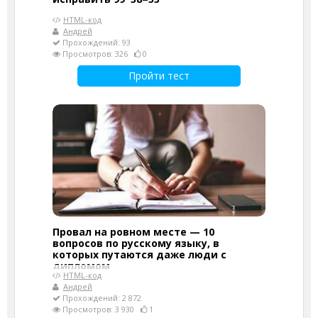
HTML-код
Андрей
Прохождений: 93
Просмотров: 326
0
Пройти тест
Провал на ровном месте — 10
вопросов по русскому языку, в
которых путаются даже люди с
дипломом
HTML-код
Андрей
Прохождений: 2 872
Просмотров: 3 930
1