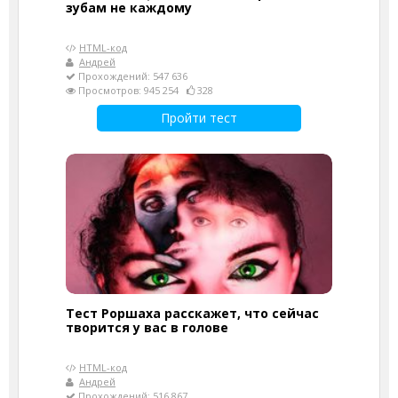
зубам не каждому
HTML-код
Андрей
Прохождений: 547 636
Просмотров: 945 254
328
Пройти тест
Тест Роршаха расскажет, что сейчас
творится у вас в голове
HTML-код
Андрей
Прохождений: 516 867