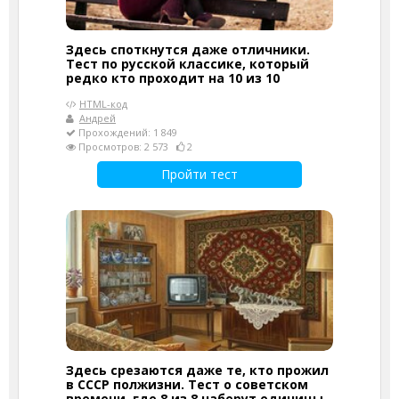
Здесь споткнутся даже отличники.
Тест по русской классике, который
редко кто проходит на 10 из 10
HTML-код
Андрей
Прохождений: 1 849
Просмотров: 2 573
2
Пройти тест
Здесь срезаются даже те, кто прожил
в СССР полжизни. Тест о советском
времени, где 8 из 8 наберут единицы