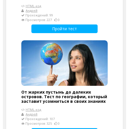
HTML-код
Андрей
Прохождений: 99
Просмотров: 227
0
Пройти тест
От жарких пустынь до далеких
островов. Тест по географии, который
заставит усомниться в своих знаниях
HTML-код
Андрей
Прохождений: 107
Просмотров: 325
0