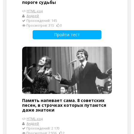
пороге судьбы
HTML-код
Андрей
Прохождений: 145
Просмотров: 315
0
Пройти тест
Память напевает сама. 8 советских
песен, в строчках которых путаются
даже знатоки
HTML-код
Андрей
Прохождений: 2 170
Просмотров: 2 936
2