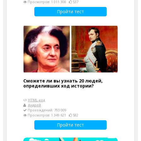
Просмотров: 1 011 308
537
Пройти тест
Сможете ли вы узнать 20 людей,
определивших ход истории?
HTML-код
Андрей
Прохождений: 793 009
Просмотров: 1 349 621
582
Пройти тест