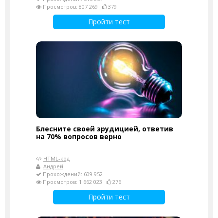
Просмотров: 807 269
379
Пройти тест
Блесните своей эрудицией, ответив
на 70% вопросов верно
HTML-код
Андрей
Прохождений: 609 952
Просмотров: 1 662 023
276
Пройти тест