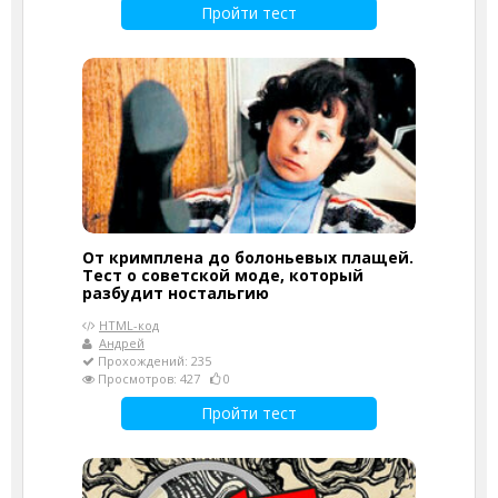
Пройти тест
От кримплена до болоньевых плащей.
Тест о советской моде, который
разбудит ностальгию
HTML-код
Андрей
Прохождений: 235
Просмотров: 427
0
Пройти тест