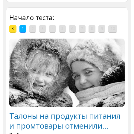
Начало теста:
<
1
2
3
4
5
6
7
8
9
10
Талоны на продукты питания
и промтовары отменили…