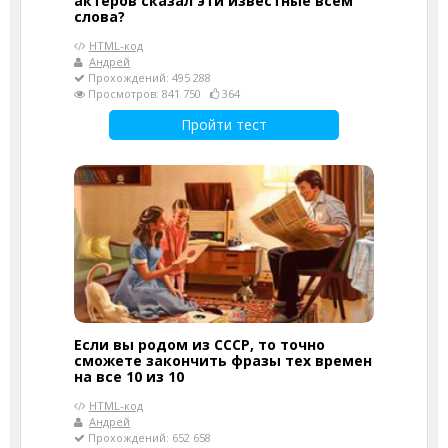
актеров сказал эти известные всем
слова?
HTML-код
Андрей
Прохождений: 495 288
Просмотров: 841 750
364
Пройти тест
Если вы родом из СССР, то точно
сможете закончить фразы тех времен
на все 10 из 10
HTML-код
Андрей
Прохождений: 652 658