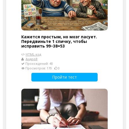
Кажется простым, но мозг пасует.
Передвиньте 1 спичку, чтобы
исправить 99−38=53
HTML-код
Андрей
Прохождений: 40
Просмотров: 170
0
Пройти тест