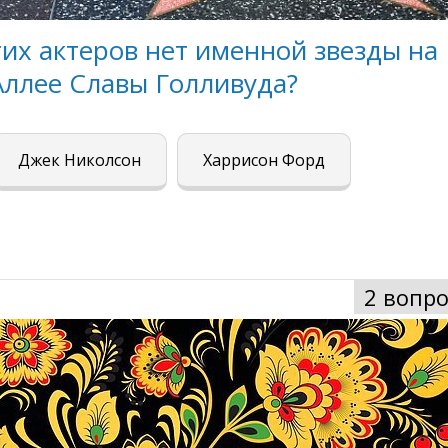
этих актеров нет именной звезды на
Аллее Славы Голливуда?
Джек Николсон
Харрисон Форд
2 вопро