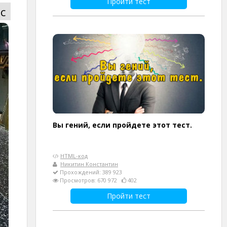
Пройти тест
с
Вы гений, если пройдете этот тест.
HTML-код
Никитин Константин
Прохождений: 389 923
Просмотров: 670 972
402
Пройти тест