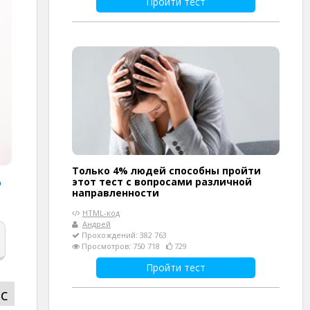
Пройти тест
Только 4% людей способны пройти
?
этот тест с вопросами различной
направленности
HTML-код
Андрей
Прохождений: 382 763
Просмотров: 750 718
729
Пройти тест
с