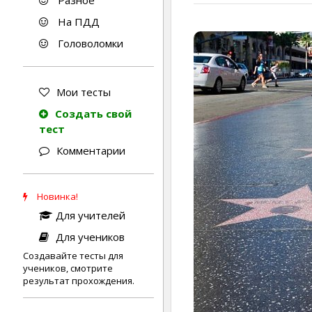
Разное
На ПДД
Головоломки
Мои тесты
Создать свой
тест
Комментарии
Новинка!
Для учителей
Для учеников
Создавайте тесты для
учеников, смотрите
результат прохождения.