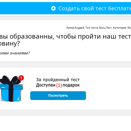
Создать свой тест бесплат
Автор
Андрей
. Тип теста:
Блиц Тест
. Категория:
Ра
вы образованны, чтобы пройти наш тест
овину?
воими знаниями?