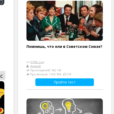
Помнишь, что ели в Советском Союзе?
HTML-код
Андрей
Прохождений: 562 142
с
Просмотров: 1 032 594
274
Пройти тест