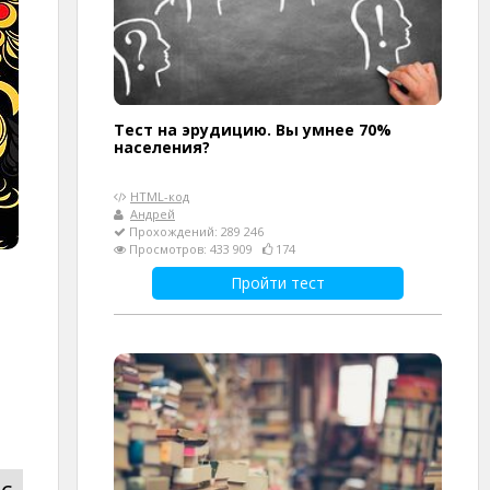
Тест на эрудицию. Вы умнее 70%
населения?
HTML-код
Андрей
Прохождений: 289 246
Просмотров: 433 909
174
Пройти тест
с