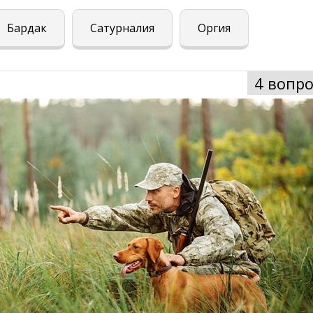
Бардак
Сатурналия
Оргия
4 вопро