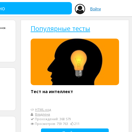
но
Войти
Популярные тесты
зное
.
Тест на интеллект
HTML-код
Владлена
Прохождений: 368 579
Просмотров: 759 763
211