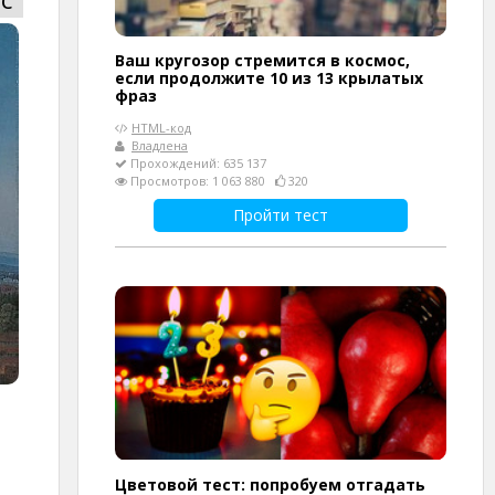
Ваш кругозор стремится в космос,
если продолжите 10 из 13 крылатых
фраз
HTML-код
Владлена
Прохождений: 635 137
Просмотров: 1 063 880
320
Пройти тест
Цветовой тест: попробуем отгадать