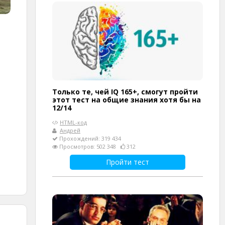
Только те, чей IQ 165+, смогут пройти
этот тест на общие знания хотя бы на
12/14
HTML-код
Андрей
Прохождений: 319 434
Просмотров: 502 348
312
Пройти тест