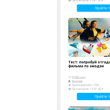
Просмотров: 3 047
4
Пройти т
Тест: попробуй отгад
фильма по эмодзи
HTML-код
Аноним
Прохождений: 1 520
Просмотров: 7 072
4
Пройти т