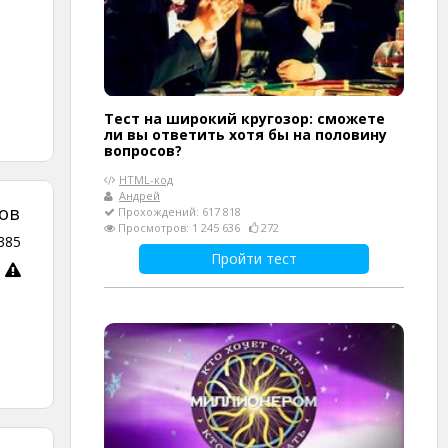
Тест на широкий кругозор: сможете
ли вы ответить хотя бы на половину
вопросов?
HTML-код
Андрей
ов
Прохождений: 617 818
Просмотров: 1 245 636
272
385
Пройти тест