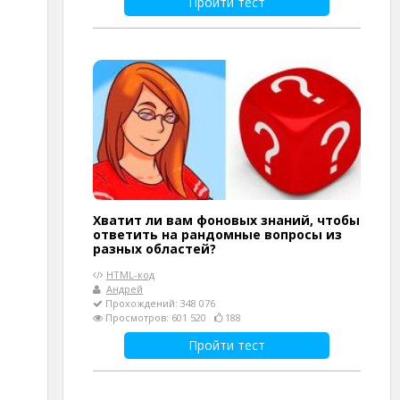
Пройти тест
Хватит ли вам фоновых знаний, чтобы
ответить на рандомные вопросы из
разных областей?
HTML-код
Андрей
Прохождений: 348 076
Просмотров: 601 520
188
Пройти тест