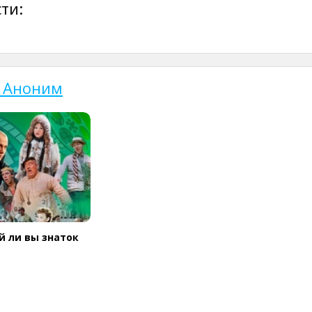
ти:
т Аноним
й ли вы знаток