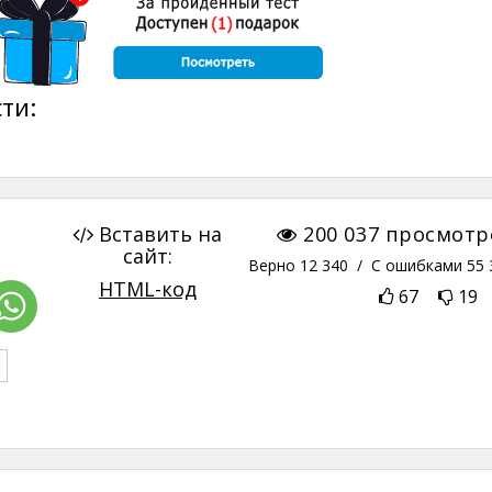
ти:
Вставить на
200 037
просмотр
сайт:
Верно
12 340
/ С ошибками
55 
HTML-код
67
19