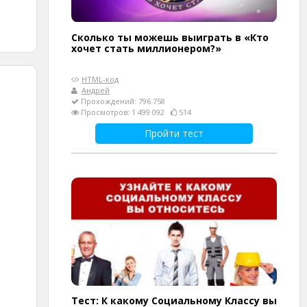
Сколько ты можешь выиграть в «Кто
хочет стать миллионером?»
HTML-код
Андрей
Прохождений: 796 758
Просмотров: 1 499 092
514
Пройти тест
Тест: К какому Социальному Классу вы