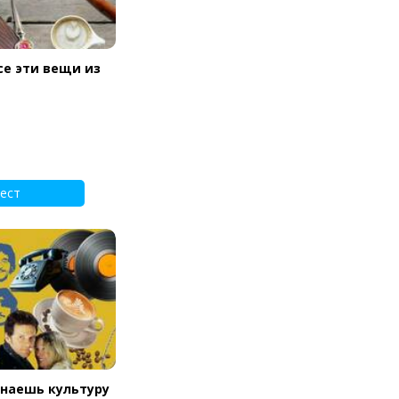
се эти вещи из
ест
знаешь культуру