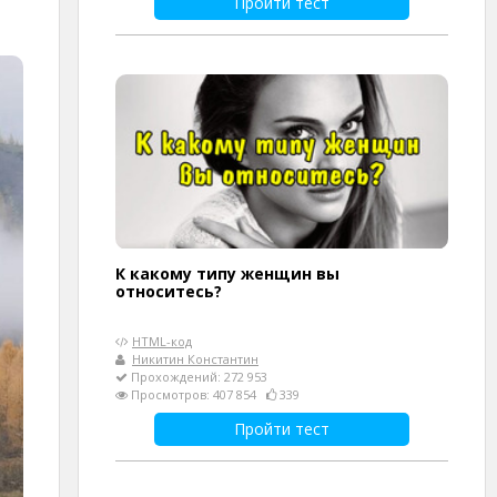
Пройти тест
К какому типу женщин вы
относитесь?
HTML-код
Никитин Константин
Прохождений: 272 953
Просмотров: 407 854
339
Пройти тест