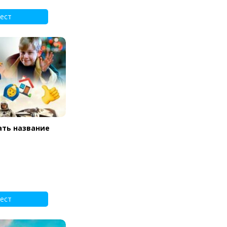
ест
ать название
ест