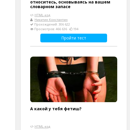
относитесь, основываясь на вашем
словарном запасе
HTML-код
Никитин Константин
Прохождений: 306 622
Просмотров: 466 636
194
Пройти тест
А какой у тебя фетиш?
HTML-код