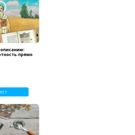
вописанию:
отность прямо
ест