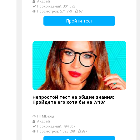
Андрей
Прохождений: 301 373
Просмотров: 571 779
67
Пройти тест
Непростой тест на общие знания:
Пройдете его хотя бы на 7/10?
HTML-код
Андрей
Прохождений: 794 007
Просмотров: 1 393 598
287