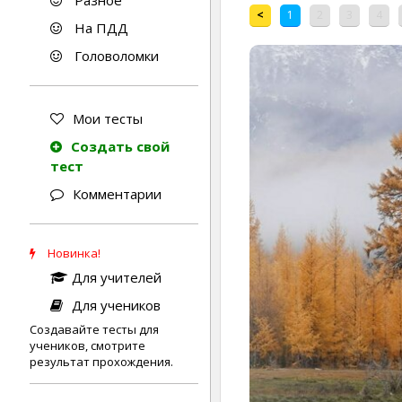
Разное
<
1
2
3
4
На ПДД
Головоломки
Мои тесты
Создать свой
тест
Комментарии
Новинка!
Для учителей
Для учеников
Создавайте тесты для
учеников, смотрите
результат прохождения.