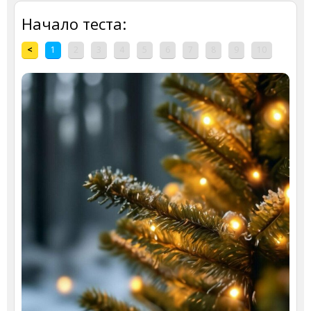
Начало теста:
<
1
2
3
4
5
6
7
8
9
10