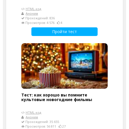
HTML-код
Аноним
Прохождений: 836
Просмотров: 4 576
4
Пройти тест
Тест: как хорошо вы помните
культовые новогодние фильмы
HTML-код
Аноним
Прохождений: 35 655
Просмотров: 56 811
27