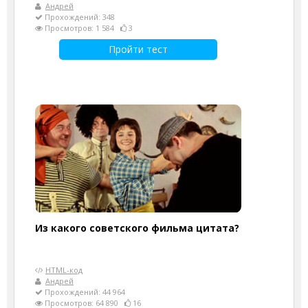
Андрей
Прохождений: 348
Просмотров: 1 584
3
Пройти тест
Из какого советского фильма цитата?
HTML-код
Андрей
Прохождений: 44 964
Просмотров: 64 890
16