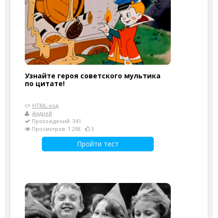
Узнайте героя советского мультика
по цитате!
HTML-код
Андрей
Прохождений: 341
Просмотров: 1 298
3
Пройти тест