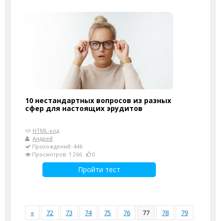
10 нестандартных вопросов из разных
сфер для настоящих эрудитов
HTML-код
Андрей
Прохождений: 446
Просмотров: 1 266
0
Пройти тест
«
72
73
74
75
76
77
78
79