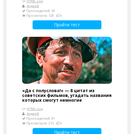
HTML-код
Андрей
Прохождений: 30
Просмотров: 128
0
Пройти тест
«Да с полуслова!» — 8 цитат из
советских фильмов, угадать названия
которых смогут немногие
HTML-код
Андрей
Прохождений: 81
Просмотров: 213
0
Пройти тест