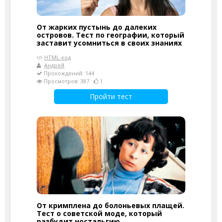
От жарких пустынь до далеких
островов. Тест по географии, который
заставит усомниться в своих знаниях
HTML-код
Андрей
Прохождений: 144
Просмотров: 387
1
Пройти тест
От кримплена до болоньевых плащей.
Тест о советской моде, который
разбудит ностальгию