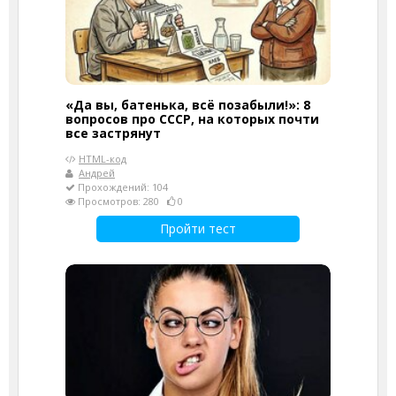
«Да вы, батенька, всё позабыли!»: 8
вопросов про СССР, на которых почти
все застрянут
HTML-код
Андрей
Прохождений: 104
Просмотров: 280
0
Пройти тест