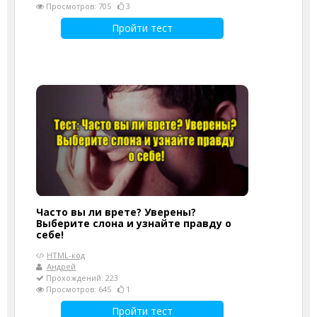
Просмотров: 705
3
Пройти тест
Часто вы ли врете? Уверены?
Выберите слона и узнайте правду о
себе!
HTML-код
Андрей
Прохождений: 223
Просмотров: 645
1
Пройти тест