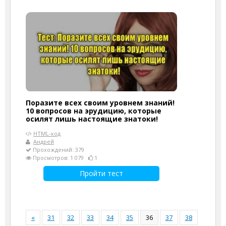
Поразите всех своим уровнем знаний!
10 вопросов на эрудицию, которые
осилят лишь настоящие знатоки!
HTML-код
Андрей
Прохождений: 379
Просмотров: 1 079
1
Пройти тест
«
31
32
33
34
35
36
37
38