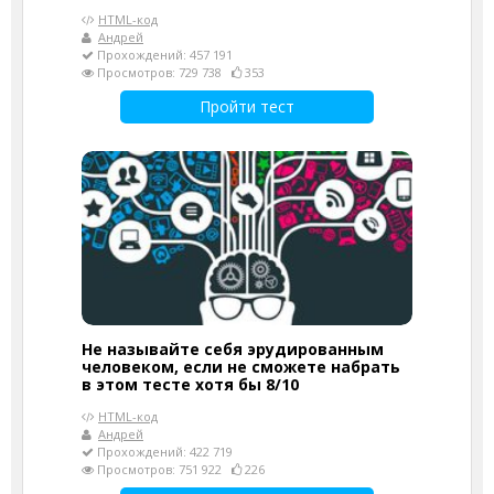
HTML-код
Андрей
Прохождений: 457 191
Просмотров: 729 738
353
Пройти тест
Не называйте себя эрудированным
человеком, если не сможете набрать
в этом тесте хотя бы 8/10
HTML-код
Андрей
Прохождений: 422 719
Просмотров: 751 922
226