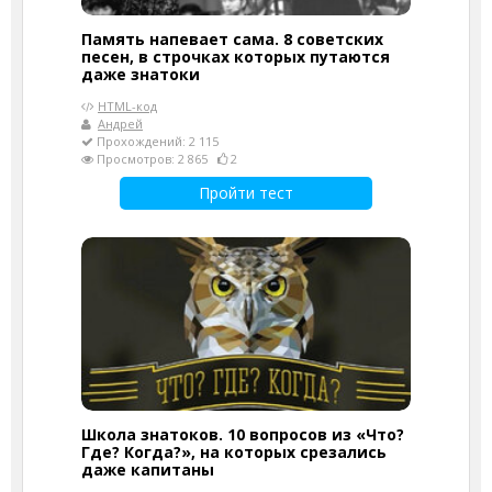
Память напевает сама. 8 советских
песен, в строчках которых путаются
даже знатоки
HTML-код
Андрей
Прохождений: 2 115
Просмотров: 2 865
2
Пройти тест
Школа знатоков. 10 вопросов из «Что?
Где? Когда?», на которых срезались
даже капитаны