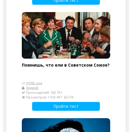
Пройти тест
Помнишь, что ели в Советском Союзе?
HTML-код
Андрей
Прохождений: 562 101
Просмотров: 1 032 497
274
Пройти тест