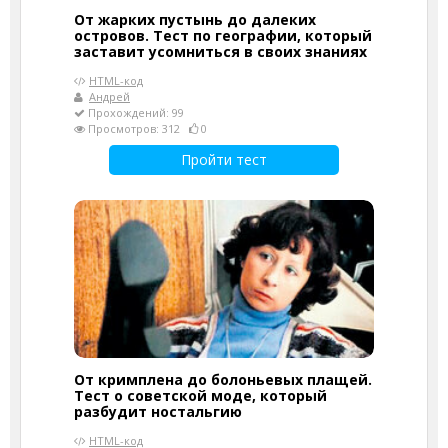
От жарких пустынь до далеких
островов. Тест по географии, который
заставит усомниться в своих знаниях
HTML-код
Андрей
Прохождений: 99
Просмотров: 312
0
Пройти тест
От кримплена до болоньевых плащей.
Тест о советской моде, который
разбудит ностальгию
HTML-код