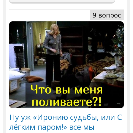
9 вопрос
Ну уж «Иронию судьбы, или С
лёгким паром!» все мы