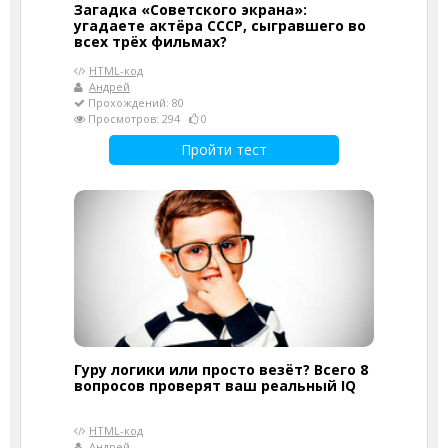
Загадка «Советского экрана»:
угадаете актёра СССР, сыгравшего во
всех трёх фильмах?
HTML-код
Андрей
Прохождений: 80
Просмотров: 294
0
Пройти тест
Гуру логики или просто везёт? Всего 8
вопросов проверят ваш реальный IQ
HTML-код
Андрей