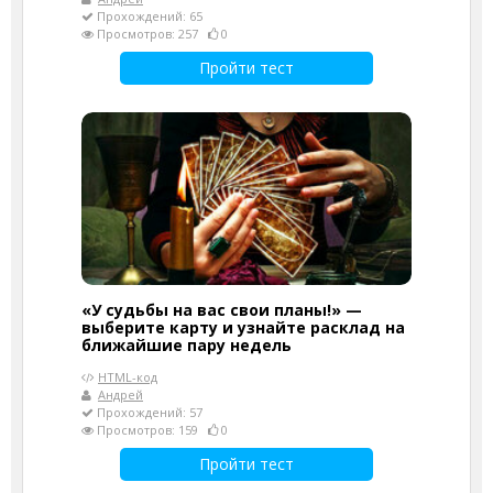
Прохождений: 65
Просмотров: 257
0
Пройти тест
«У судьбы на вас свои планы!» —
выберите карту и узнайте расклад на
ближайшие пару недель
HTML-код
Андрей
Прохождений: 57
Просмотров: 159
0
Пройти тест