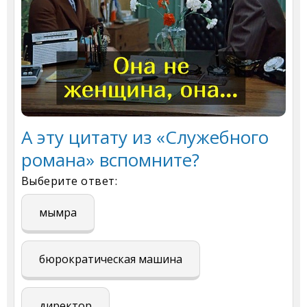
А эту цитату из «Служебного
романа» вспомните?
Выберите ответ:
мымра
бюрократическая машина
директор