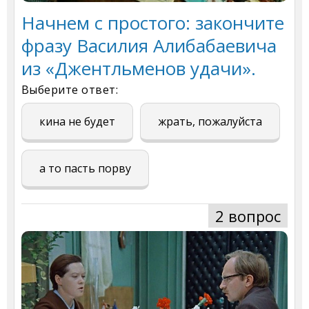
Начнем с простого: закончите
фразу Василия Алибабаевича
из «Джентльменов удачи».
Выберите ответ:
кина не будет
жрать, пожалуйста
а то пасть порву
2 вопрос