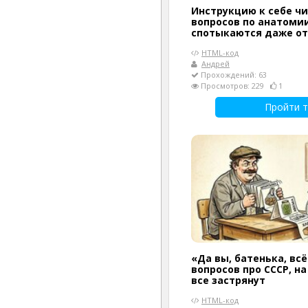
Инструкцию к себе чи
вопросов по анатомии
спотыкаются даже о
HTML-код
Андрей
Прохождений: 63
Просмотров: 229
1
Пройти т
«Да вы, батенька, всё
вопросов про СССР, н
все застрянут
HTML-код