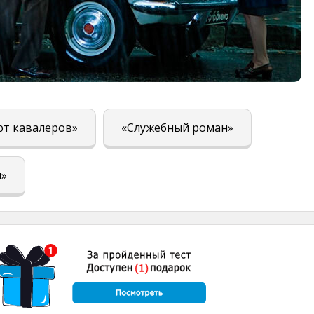
т кавалеров»
«Служебный роман»
ы»