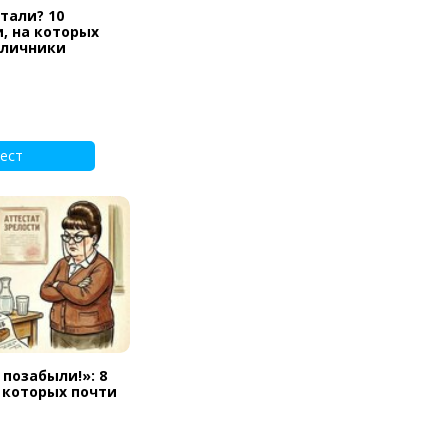
тали? 10
, на которых
тличники
ест
 позабыли!»: 8
а которых почти