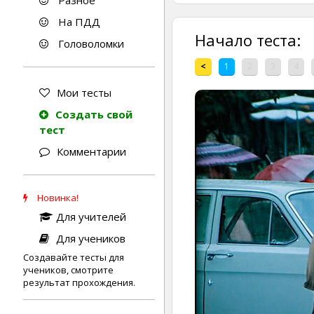
Разное
На ПДД
Начало теста:
Головоломки
<
1
2
3
4
Мои тесты
Создать свой
тест
Комментарии
Новинка!
Для учителей
Для учеников
Создавайте тесты для
учеников, смотрите
результат прохождения.