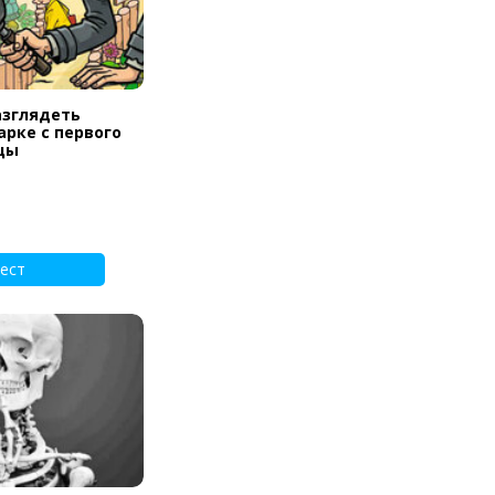
азглядеть
арке с первого
цы
ест