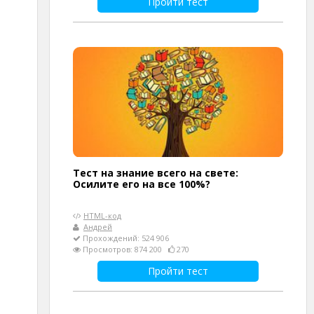
Пройти тест
Тест на знание всего на свете:
Осилите его на все 100%?
HTML-код
Андрей
Прохождений: 524 906
Просмотров: 874 200
270
Пройти тест