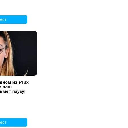
ест
одном из этих
ю ваш
ьмёт паузу!
ест