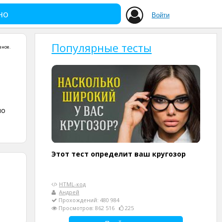
но
Войти
Популярные тесты
зное
.
но
Этот тест определит ваш кругозор
HTML-код
Андрей
Прохождений: 480 984
Просмотров: 862 516
225