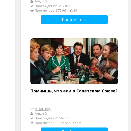
Андрей
Прохождений: 217 081
Просмотров: 372 964
39
Пройти тест
Помнишь, что ели в Советском Союзе?
HTML-код
Андрей
Прохождений: 562 130
Просмотров: 1 032 565
274