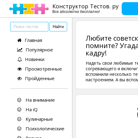
Конструктор Тестов. ру
Все абсолютно бесплатно!
Любите советск
Главная
помните? Угад
Популярное
кадру!
Новинки
Надеть свои любимые те
Просмотренные
согревающего и включит
вспомнили несколько те
Пройденные
настроением. А вы вспо
На внимание
На iQ
Кулинарные
Психологические