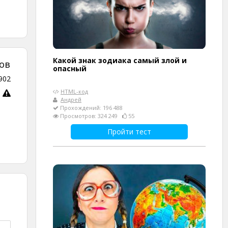
Какой знак зодиака самый злой и
ов
опасный
902
HTML-код
Андрей
Прохождений: 196 488
Просмотров: 324 249
55
Пройти тест