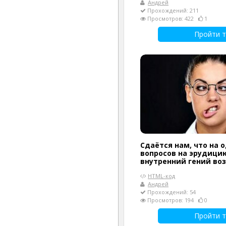
Андрей
Прохождений: 211
Просмотров: 422
1
Пройти т
Сдаётся нам, что на 
вопросов на эрудици
внутренний гений воз
HTML-код
Андрей
Прохождений: 54
Просмотров: 194
0
Пройти т