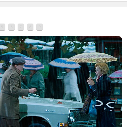
5
6
7
8
9