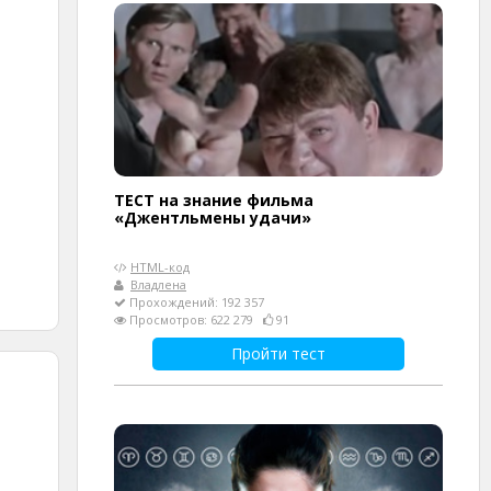
ТЕСТ на знание фильма
«Джентльмены удачи»
HTML-код
Владлена
Прохождений: 192 357
Просмотров: 622 279
91
Пройти тест