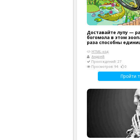
Доставайте лупу — р
богомола в этом зооп
раза способны едини
HTML-код
Андрей
Прохождений: 27
Просмотров: 94
0
Пройти т