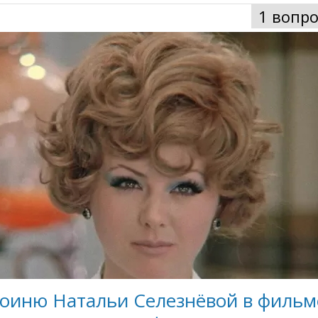
1 вопро
роиню Натальи Селезнёвой в фильм