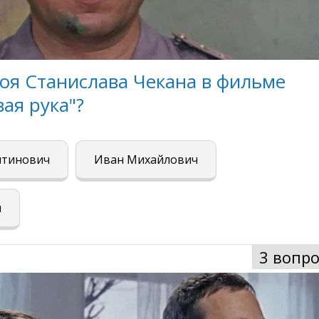
роя Станислава Чекана в фильме
ая рука"?
нтинович
Иван Михайлович
ч
3 вопро