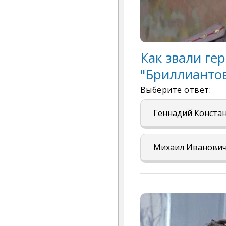
Как звали ге
"Бриллиантов
Выберите ответ:
Геннадий Конста
Михаил Иванови