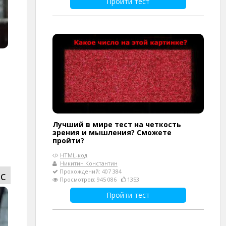
Пройти тест
Лучший в мире тест на четкость
зрения и мышления? Сможете
пройти?
HTML-код
Никитин Константин
Прохождений: 407 384
с
Просмотров: 945 086
1353
Пройти тест