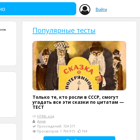
но
Войти
Популярные тесты
зное
.
Только те, кто росли в СССР, смогут
угадать все эти сказки по цитатам —
ТЕСТ
HTML-код
Анна
Прохождений: 724 371
Просмотров: 1 796 915
194