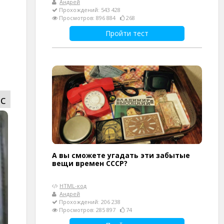
Андрей
Прохождений: 543 428
Просмотров: 896 884
268
Пройти тест
с
А вы сможете угадать эти забытые
вещи времен СССР?
HTML-код
Андрей
Прохождений: 206 238
Просмотров: 285 897
74