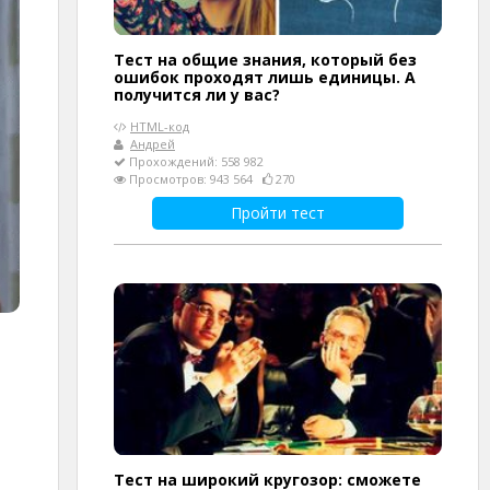
Тест на общие знания, который без
ошибок проходят лишь единицы. А
получится ли у вас?
HTML-код
Андрей
Прохождений: 558 982
Просмотров: 943 564
270
Пройти тест
Тест на широкий кругозор: сможете