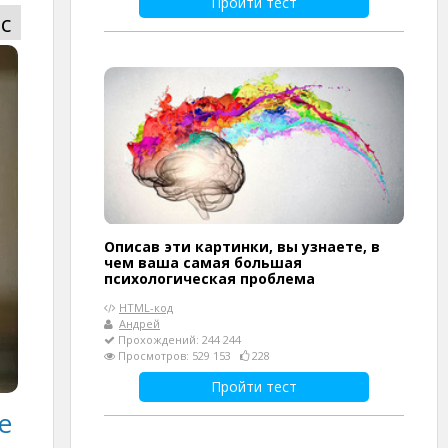
Пройти тест
с
Описав эти картинки, вы узнаете, в
чем ваша самая большая
психологическая проблема
HTML-код
Андрей
Прохождений: 244 244
Просмотров: 529 153
228
Пройти тест
е