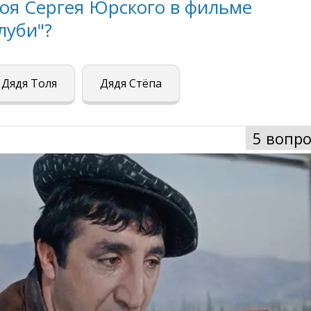
роя Сергея Юрского в фильме
луби"?
Дядя Толя
Дядя Стёпа
5 вопро