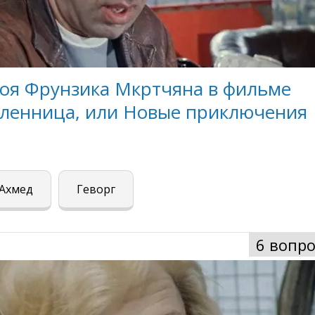
роя Фрунзика Мкртчяна в фильме
пленница, или Новые приключения
Ахмед
Геворг
6 вопро