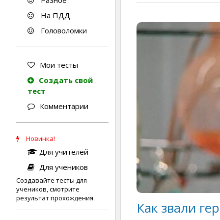
Разное
На ПДД
Головоломки
Мои тесты
Создать свой
тест
Комментарии
Новинка!
Для учителей
Для учеников
Создавайте тесты для
учеников, смотрите
результат прохождения.
Как звали ге