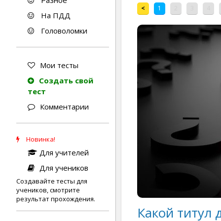
Разное
<
1
2
3
4
На ПДД
Головоломки
Мои тесты
Создать свой
тест
Комментарии
Новинка!
Для учителей
Для учеников
Создавайте тесты для
учеников, смотрите
результат прохождения.
Какой титул 