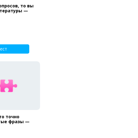
опросов, то вы
итературы —
ест
то точно
тые фразы —