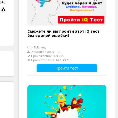
043
Сможете ли вы пройти этот IQ тест
без единой ошибки?
HTML-код
Никитин Константин
Прохождений: 323 955
Просмотров: 533 647
206
Пройти тест