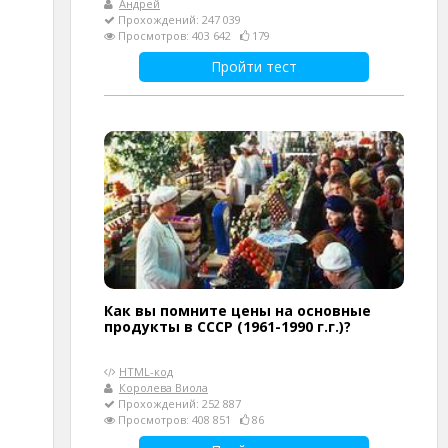
Андрей
Прохождений: 247 039
Просмотров: 403 642
179
Пройти тест
Как вы помните цены на основные
продукты в СССР (1961-1990 г.г.)?
HTML-код
Королева Виола
Прохождений: 252 887
Просмотров: 408 851
86