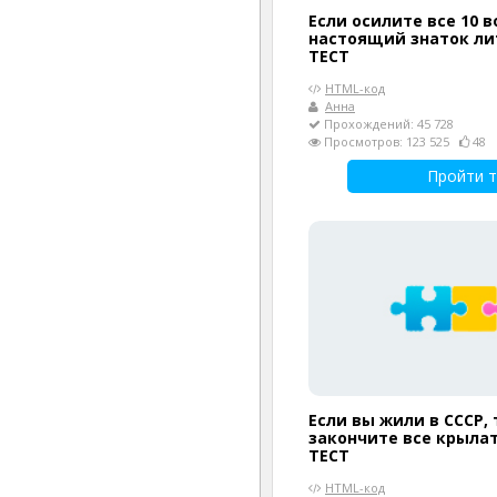
Если осилите все 10 в
настоящий знаток л
ТЕСТ
HTML-код
Анна
Прохождений: 45 728
Просмотров: 123 525
48
Пройти т
Если вы жили в СССР, 
закончите все крыла
ТЕСТ
HTML-код