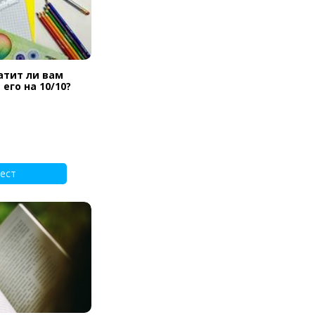
атит ли вам
его на 10/10?
ест