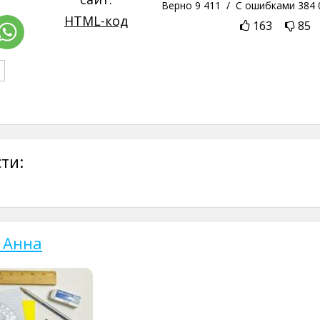
Верно
9 411
/ С ошибками
384 
HTML-код
163
85
ти:
 Анна