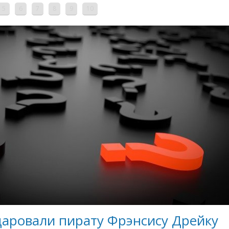
5
6
7
8
9
10
даровали пирату Фрэнсису Дрейку