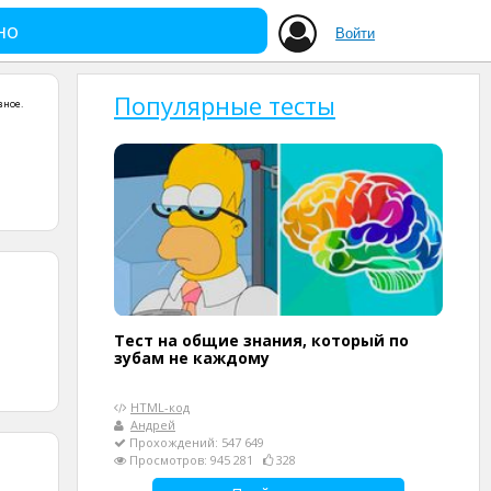
но
Войти
Популярные тесты
зное
.
Тест на общие знания, который по
зубам не каждому
HTML-код
Андрей
Прохождений: 547 649
Просмотров: 945 281
328