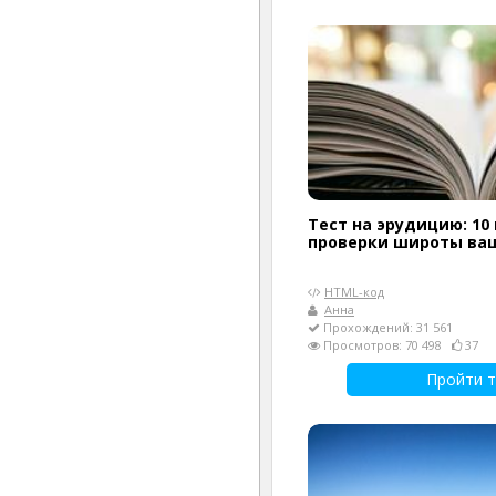
Тест на эрудицию: 10
проверки широты ва
HTML-код
Анна
Прохождений: 31 561
Просмотров: 70 498
37
Пройти т