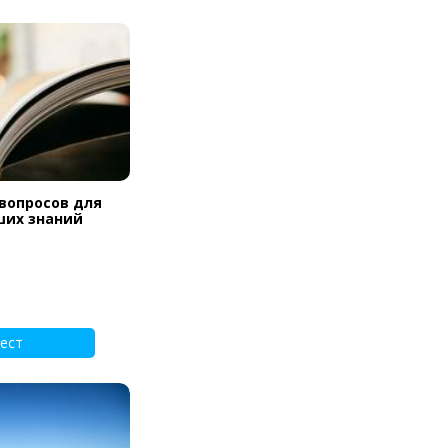
 вопросов для
ших знаний
ест