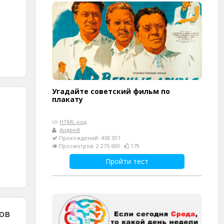
Угадайте советский фильм по
плакату
HTML-код
Андрей
Прохождений: 438 301
Просмотров: 2 275 600
179
Пройти тест
ов