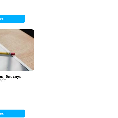
ест
ов, блеснув
ЕСТ
ест