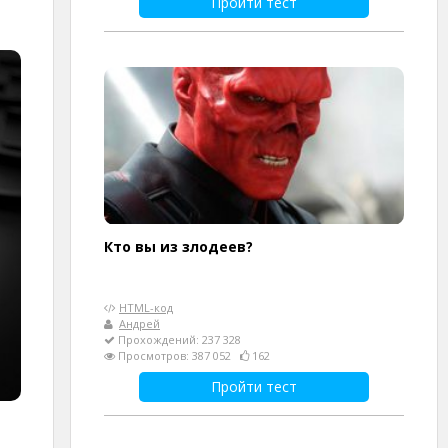
Пройти тест
Кто вы из злодеев?
HTML-код
Андрей
Прохождений: 237 328
Просмотров: 387 052
162
Пройти тест