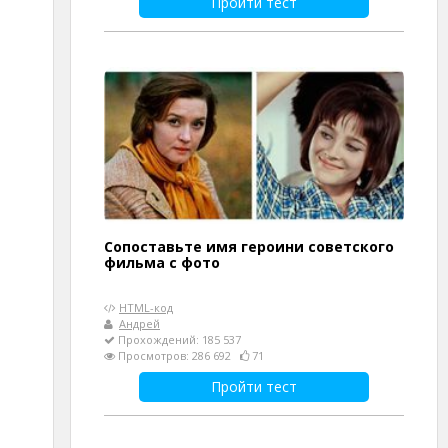
Пройти тест
Сопоставьте имя героини советского
фильма с фото
HTML-код
Андрей
Прохождений: 185 537
Просмотров: 286 692
71
Пройти тест