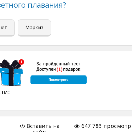
ветного плавания?
нет
Маркиз
ти:
Вставить на
647 783
просмотр
сайт: