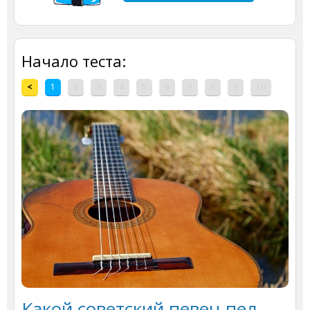
Начало теста:
<
1
2
3
4
5
6
7
8
9
10
Какой советский певец пел