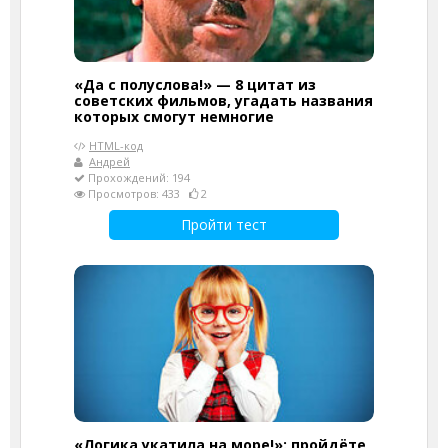
«Да с полуслова!» — 8 цитат из
советских фильмов, угадать названия
которых смогут немногие
HTML-код
Андрей
Прохождений: 194
Просмотров: 433
2
Пройти тест
«Логика укатила на море!»: пройдёте