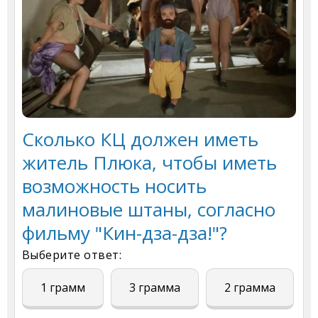
Сколько КЦ должен иметь
житель Плюка, чтобы иметь
возможность носить
малиновые штаны, согласно
фильму "Кин-дза-дза!"?
Выберите ответ:
1 грамм
3 грамма
2 грамма