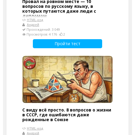
Провал на ровном месте — 10
вопросов по русскому языку, в
которых путаются даже люди с
дипломом
HTML-код
Андрей
Прохождений: 3 049
Просмотров: 4 176
2
Пройти тест
С виду всё просто. 8 вопросов о жизни
в СССР, где ошибаются даже
рожденные в Союзе
HTML-код
Андрей