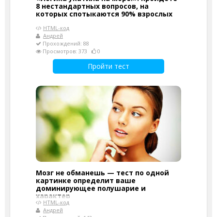
8 нестандартных вопросов, на
которых спотыкаются 90% взрослых
HTML-код
Андрей
Прохождений: 88
Просмотров: 373
0
Пройти тест
Мозг не обманешь — тест по одной
картинке определит ваше
доминирующее полушарие и
характер
HTML-код
Андрей