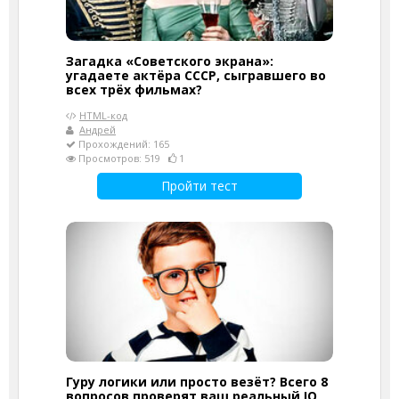
Загадка «Советского экрана»:
угадаете актёра СССР, сыгравшего во
всех трёх фильмах?
HTML-код
Андрей
Прохождений: 165
Просмотров: 519
1
Пройти тест
Гуру логики или просто везёт? Всего 8
вопросов проверят ваш реальный IQ