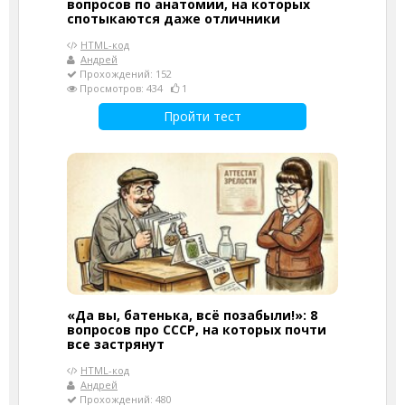
вопросов по анатомии, на которых
спотыкаются даже отличники
HTML-код
Андрей
Прохождений: 152
Просмотров: 434
1
Пройти тест
«Да вы, батенька, всё позабыли!»: 8
вопросов про СССР, на которых почти
все застрянут
HTML-код
Андрей
Прохождений: 480