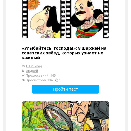
«Улыбайтесь, господа!»: 8 шаржей на
советских звёзд, которых узнает не
каждый
HTML-код
Андрей
Прохождений: 145
Просмотров: 394
1
Пройти тест