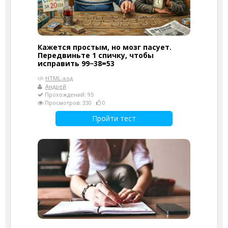
Кажется простым, но мозг пасует.
Передвиньте 1 спичку, чтобы
исправить 99−38=53
HTML-код
Андрей
Прохождений: 95
Просмотров: 330
0
Пройти тест