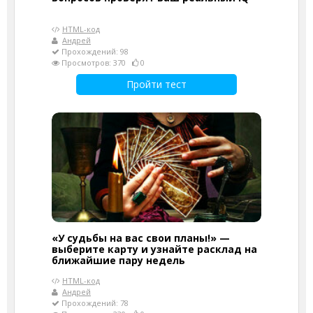
HTML-код
Андрей
Прохождений: 98
Просмотров: 370
0
Пройти тест
«У судьбы на вас свои планы!» —
выберите карту и узнайте расклад на
ближайшие пару недель
HTML-код
Андрей
Прохождений: 78