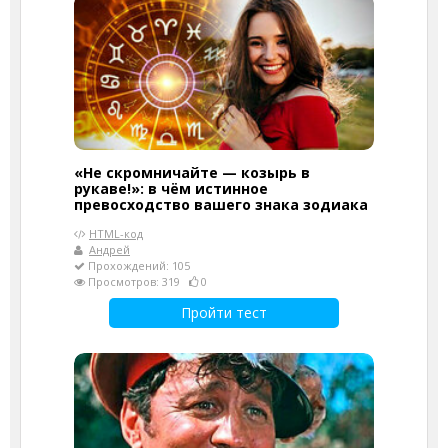
«Не скромничайте — козырь в
рукаве!»: в чём истинное
превосходство вашего знака зодиака
HTML-код
Андрей
Прохождений: 105
Просмотров: 319
0
Пройти тест