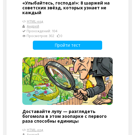
«Улыбайтесь, господа!»: 8 шаржей на
советских звёзд, которых узнает не
каждый
HTML-код
Андрей
Прохождений: 104
Просмотров: 302
0
Пройти тест
Доставайте лупу — разглядеть
богомола в этом зоопарке с первого
раза способны единицы
HTML-код
Андрей