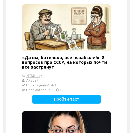
«Да вы, батенька, всё позабыли!»: 8
вопросов про СССР, на которых почти
все застрянут
HTML-код
Андрей
Прохождений: 421
Просмотров: 733
1
Пройти тест