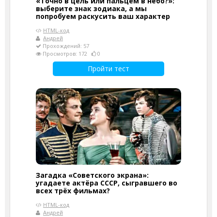
«Точно в цель или пальцем в небо?»:
выберите знак зодиака, а мы
попробуем раскусить ваш характер
HTML-код
Андрей
Прохождений: 57
Просмотров: 172
0
Пройти тест
Загадка «Советского экрана»:
угадаете актёра СССР, сыгравшего во
всех трёх фильмах?
HTML-код
Андрей