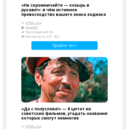
«Не скромничайте — козырь в
рукаве!»: в чём истинное
превосходство вашего знака зодиака
HTML-код
Андрей
Прохождений: 86
Просмотров: 257
0
Пройти тест
«Да с полуслова!» — 8 цитат из
советских фильмов, угадать названия
которых смогут немногие
HTML-код