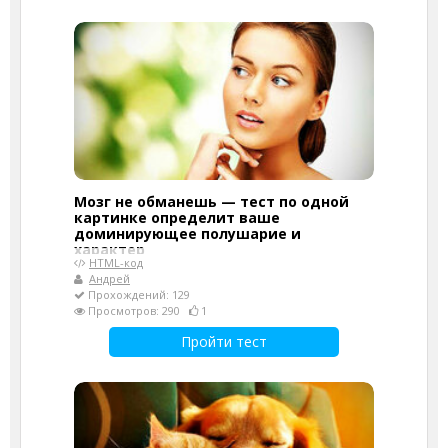
Мозг не обманешь — тест по одной
картинке определит ваше
доминирующее полушарие и
характер
HTML-код
Андрей
Прохождений: 129
Просмотров: 290
1
Пройти тест