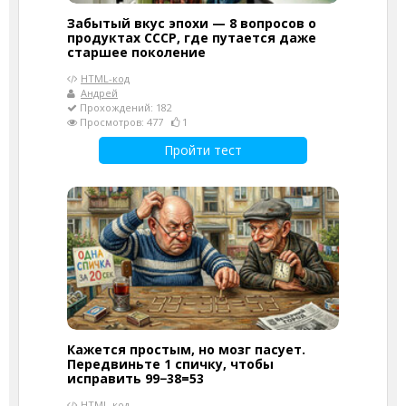
Забытый вкус эпохи — 8 вопросов о
продуктах СССР, где путается даже
старшее поколение
HTML-код
Андрей
Прохождений: 182
Просмотров: 477
1
Пройти тест
Кажется простым, но мозг пасует.
Передвиньте 1 спичку, чтобы
исправить 99−38=53
HTML-код