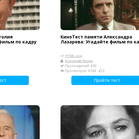
толия
КиноТест памяти Александра
фильм по кадру
Лазарева: Угадайте фильм по к
HTML-код
Королева Виола
Прохождений: 830
Просмотров: 4 064
0
ест
Пройти тест