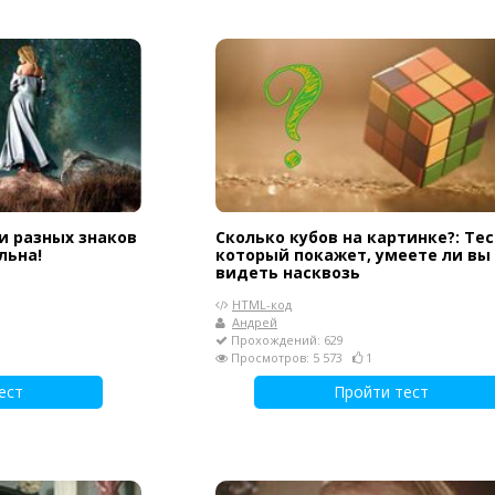
и разных знаков
Сколько кубов на картинке?: Тес
льна!
который покажет, умеете ли вы
видеть насквозь
HTML-код
Андрей
Прохождений: 629
Просмотров: 5 573
1
ест
Пройти тест