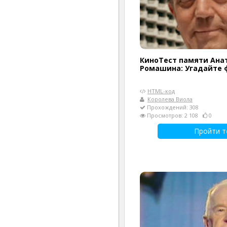
КиноТест памяти Ана
Ромашина: Угадайте 
HTML-код
Королева Виола
Прохождений: 308
Просмотров: 2 108
0
Пройти т