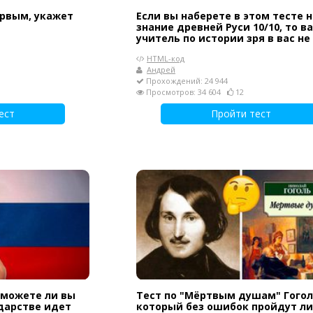
ервым, укажет
Если вы наберете в этом тесте н
знание древней Руси 10/10, то в
учитель по истории зря в вас не
HTML-код
Андрей
Прохождений: 24 944
Просмотров: 34 604
12
ест
Пройти тест
Сможете ли вы
Тест по "Мёртвым душам" Гогол
ударстве идет
который без ошибок пройдут л