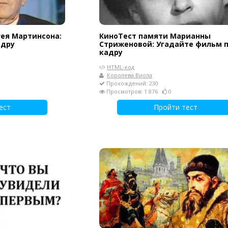
гея Мартинсона:
КиноТест памяти Марианны
адру
Стриженовой: Угадайте фильм 
кадру
HTML-код
Королева Виола
Прохождений: 230
Просмотров: 1 876
0
ест
Пройти тест