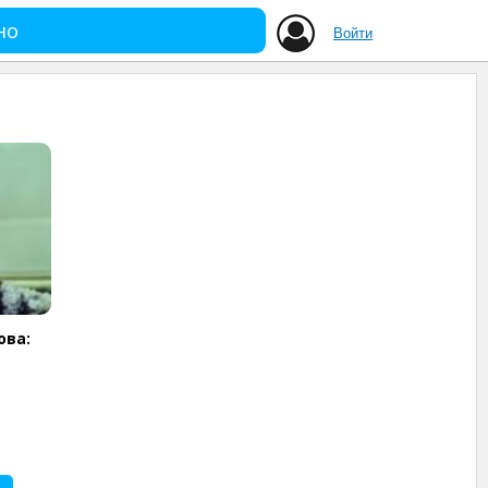
но
Войти
ова: