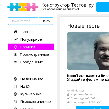
Конструктор Тестов. ру
Все абсолютно бесплатно!
Новые тесты
Главная
Популярное
Новинки
Просмотренные
Пройденные
КиноТест памяти Викт
На внимание
Угадайте фильм по к
На iQ
HTML-код
Кулинарные
Королева Виола
Прохождений: 302
Психологические
Просмотров: 1 889
1