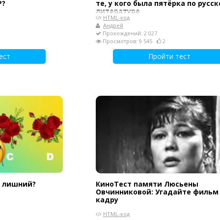
Р?
те, у кого была пятёрка по русс
литературе
HTML-код
Андрей
Прохождений: 2 027
Просмотров: 9 545
2
ест
Пройти тест
- лишний?
КиноТест памяти Люсьены
Овчинниковой: Угадайте фильм
кадру
HTML-код