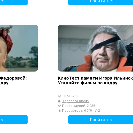
ест
Пройти тест
 Федоровой:
КиноТест памяти Игоря Ильинск
адру
Угадайте фильм по кадру
HTML-код
Королева Виола
Прохождений: 2 086
Просмотров: 6 040
2
ест
Пройти тест