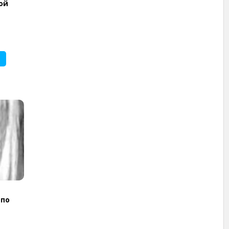
кой
 по