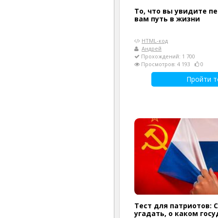
То, что вы увидите п
вам путь в жизни
HTML-код
Андрей
Прохождений: 1 700
Просмотров: 4 193
0
Пройти т
Тест для патриотов: 
угадать, о каком гос