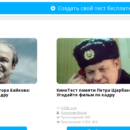
Создать свой тест бесплат
ора Байкова:
КиноТест памяти Петра Щербак
адру
Угадайте фильм по кадру
HTML-код
Королева Виола
Прохождений: 669
Просмотров: 3 534
0