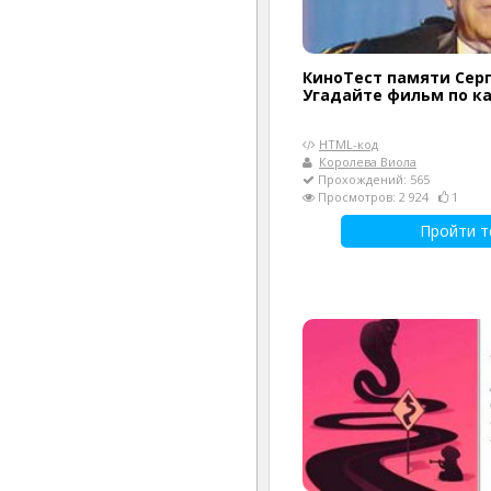
КиноТест памяти Сер
Угадайте фильм по к
HTML-код
Королева Виола
Прохождений: 565
Просмотров: 2 924
1
Пройти т