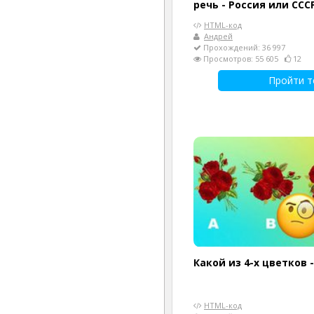
речь - Россия или ССС
HTML-код
Андрей
Прохождений: 36 997
Просмотров: 55 605
12
Пройти т
Какой из 4-х цветков 
HTML-код