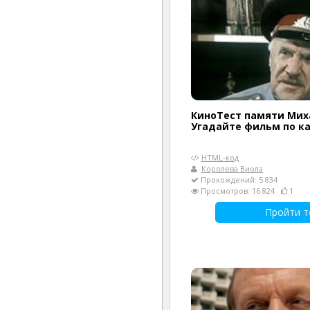
КиноТест памяти Мих
Угадайте фильм по к
HTML-код
Королева Виола
Прохождений: 5 834
Просмотров: 16 824
1
Пройти т