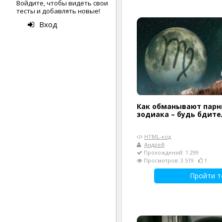
Войдите, чтобы видеть свои
тесты и добавлять новые!
Вход
Как обманывают парн
зодиака – будь бдите
HTML-код
Андрей
Прохождений: 1 299
Просмотров: 3 519
1
Пройти т