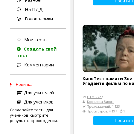
Разное
Пройти т
На ПДД
Головоломки
Мои тесты
Создать свой
тест
Комментарии
КиноТест памяти Зои
Угадайте фильм по к
Новинка!
Для учителей
HTML-код
Для учеников
Королева Виола
Прохождений: 1 123
Создавайте тесты для
Просмотров: 4 197
1
учеников, смотрите
Пройти т
результат прохождения.