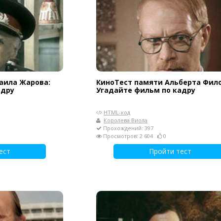
аила Жарова:
КиноТест памяти Альберта Фило
адру
Угадайте фильм по кадру
HTML-код
Королева Виола
Прохождений: 397
Просмотров: 2 604
0
ест
Пройти тест