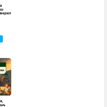
а
аш
 верил
я,
ишь