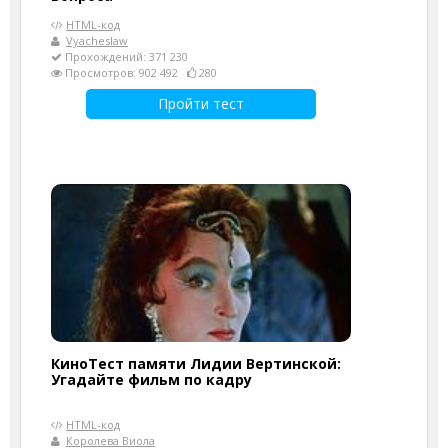
HTML-код
Vyacheslaw
Прохождений: 371 230
Просмотров: 902 492
280
Пройти тест
КиноТест памяти Лидии Вертинской:
Угадайте фильм по кадру
HTML-код
Королева Виола