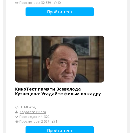
Просмотров: 32 339
10
Пройти тест
КиноТест памяти Всеволода
Кузнецова: Угадайте фильм по кадру
HTML-код
Королева Виола
Прохождений: 322
Просмотров: 2 537
1
Пройти тест