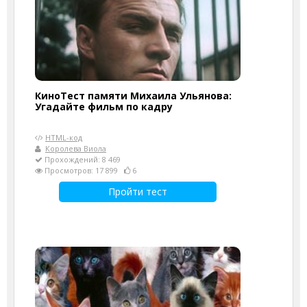
КиноТест памяти Михаила Ульянова:
Угадайте фильм по кадру
HTML-код
Королева Виола
Прохождений: 8 469
Просмотров: 17 899
6
Пройти тест