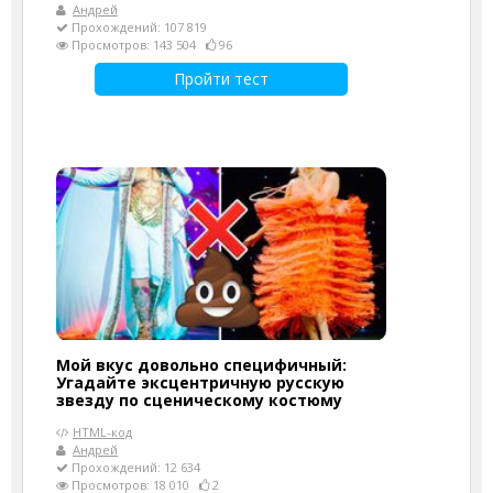
Андрей
Прохождений: 107 819
Просмотров: 143 504
96
Пройти тест
Мой вкус довольно специфичный:
Угадайте эксцентричную русскую
звезду по сценическому костюму
HTML-код
Андрей
Прохождений: 12 634
Просмотров: 18 010
2