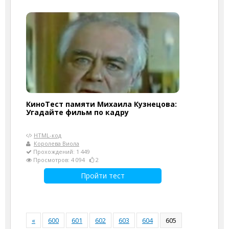
КиноТест памяти Михаила Кузнецова:
Угадайте фильм по кадру
HTML-код
Королева Виола
Прохождений: 1 449
Просмотров: 4 094
2
Пройти тест
«
600
601
602
603
604
605