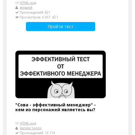
HTML-код
Андрей
Прохождений: 821
Просмотров: 6 357
1
Пройти тест
"Сова - эффективный менеджер" -
кем из персонажей являетесь вы?
HTML-код
Xander toons
Прохождений: 13 714