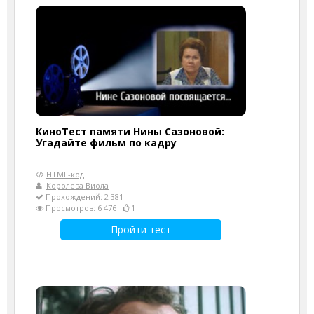
КиноТест памяти Нины Сазоновой:
Угадайте фильм по кадру
HTML-код
Королева Виола
Прохождений: 2 381
Просмотров: 6 476
1
Пройти тест