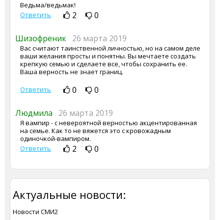
Ведьма/ведьмак!
2
0
Ответить
Шизофреник
26 марта 2019
Вас считают таинственной личностью, но на самом деле
ваши желания просты и понятны. Вы мечтаете создать
крепкую семью и сделаете все, чтобы сохранить ее.
Ваша верность не знает границ.
0
0
Ответить
Людмила
26 марта 2019
Я вампир - с невероятной верностью акцентированная
на семье. Как то не вяжется это с кровожадным
одиночкой-вампиром.
2
0
Ответить
Актуальные новости:
Новости СМИ2