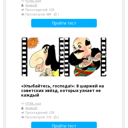
HTML-код
Андрей
Прохождений: 228
Просмотров: 689
1
Пройти тест
«Улыбайтесь, господа!»: 8 шаржей на
советских звёзд, которых узнает не
каждый
HTML-код
Андрей
Прохождений: 228
Просмотров: 576
2
Пройти тест