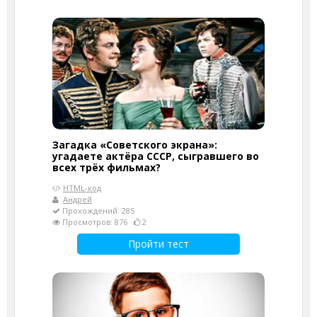
Загадка «Советского экрана»:
угадаете актёра СССР, сыгравшего во
всех трёх фильмах?
HTML-код
Андрей
Прохождений: 285
Просмотров: 876
2
Пройти тест