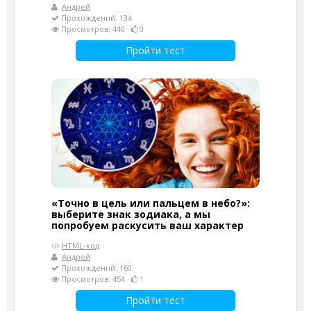
Андрей
Прохождений: 134
Просмотров: 440
0
Пройти тест
«Точно в цель или пальцем в небо?»:
выберите знак зодиака, а мы
попробуем раскусить ваш характер
HTML-код
Андрей
Прохождений: 160
Просмотров: 454
1
Пройти тест