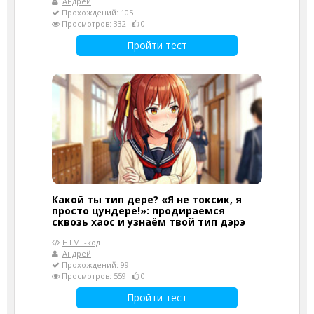
Андрей
Прохождений: 105
Просмотров: 332
0
Пройти тест
Какой ты тип дере? «Я не токсик, я
просто цундере!»: продираемся
сквозь хаос и узнаём твой тип дэрэ
HTML-код
Андрей
Прохождений: 99
Просмотров: 559
0
Пройти тест