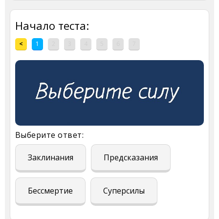
Начало теста:
<
1
2
3
4
5
6
7
Выберите ответ:
Заклинания
Предсказания
Бессмертие
Суперсилы