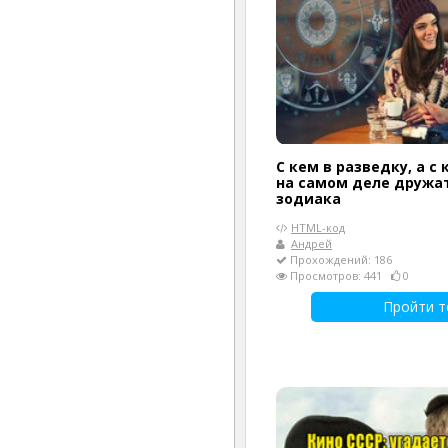
С кем в разведку, а с 
на самом деле дружа
зодиака
HTML-код
Андрей
Прохождений: 186
Просмотров: 441
0
Пройти т