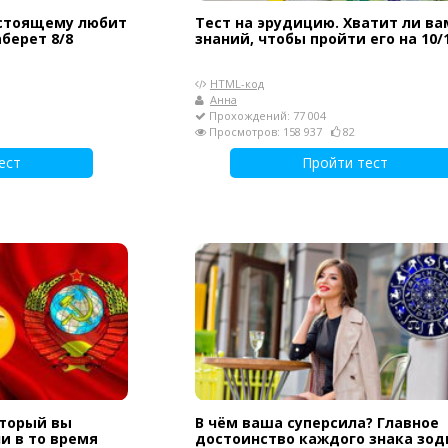
астоящему любит
Тест на эрудицию. Хватит ли ва
берет 8/8
знаний, чтобы пройти его на 10/
HTML-код
Анна
Прохождений: 77 004
Просмотров: 158 937
82
ест
Пройти тест
оторый вы
В чём ваша суперсила? Главное
и в то время
достоинство каждого знака зод