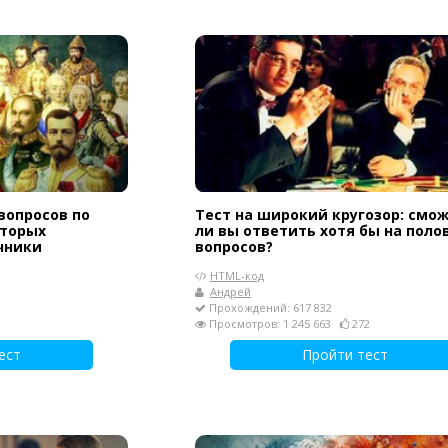
вопросов по
Тест на широкий кругозор: смо
оторых
ли вы ответить хотя бы на поло
чники
вопросов?
HTML-код
Андрей
Прохождений: 617 832
Просмотров: 1 245 663
272
ест
Пройти тест