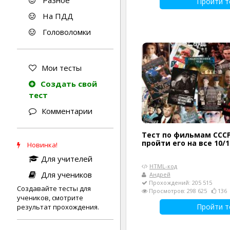
Разное
Пройти т
На ПДД
Головоломки
Мои тесты
Создать свой
тест
Комментарии
Тест по фильмам ССС
пройти его на все 10/1
Новинка!
Для учителей
HTML-код
Для учеников
Андрей
Прохождений: 205 515
Создавайте тесты для
Просмотров: 298 625
136
учеников, смотрите
Пройти т
результат прохождения.