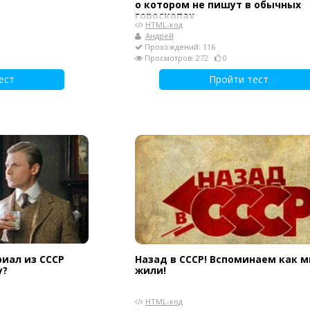
о котором не пишут в обычных
гороскопах
HTML-код
Андрей
Прохождений: 116
Просмотров: 272
0
ест
Пройти тест
иал из СССР
Назад в СССР! Вспоминаем как 
у?
жили!
HTML-код