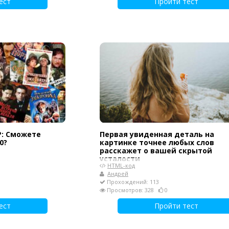
ест
Пройти тест
Р: Сможете
Первая увиденная деталь на
0?
картинке точнее любых слов
расскажет о вашей скрытой
усталости
HTML-код
Андрей
Прохождений: 113
Просмотров: 328
0
ест
Пройти тест