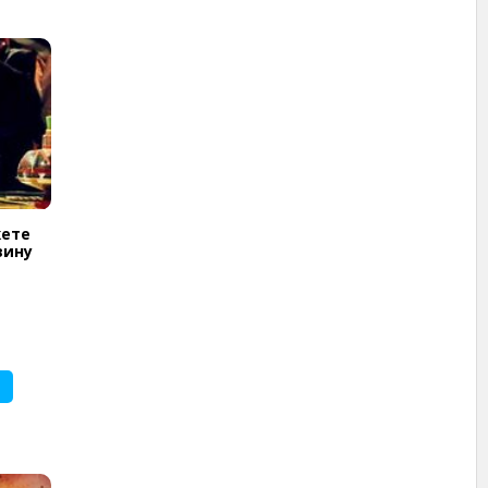
жете
вину