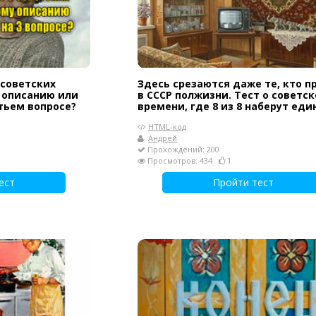
 советских
Здесь срезаются даже те, кто п
 описанию или
в СССР полжизни. Тест о советс
тьем вопросе?
времени, где 8 из 8 наберут ед
HTML-код
Андрей
Прохождений: 200
Просмотров: 434
1
ест
Пройти тест