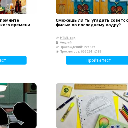
 помните
Сможешь ли ты угадать советс
ского времени
фильм по последнему кадру?
HTML-код
Андрей
Прохождений: 199 339
Просмотров: 666 234
89
ест
Пройти тест