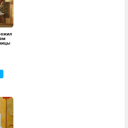
рожил
ком
иницы