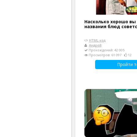
Насколько хорошо вы
названия блюд совет
HTML-код
Андрей
Прохождений: 42 005
Просмотров: 61 097
12
Пройти т