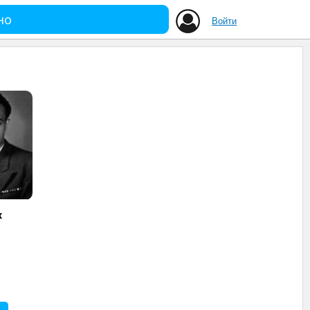
но
Войти
х