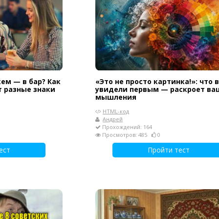
кем — в бар? Как
«Это не просто картинка!»: что 
т разные знаки
увидели первым — раскроет ва
мышления
HTML-код
Андрей
Прохождений: 164
Просмотров: 485
0
ест
Пройти тест