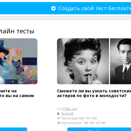
Создать свой тест бесплат
лайн тесты
ните на
Сможете ли вы узнать советски
кто вы на самом
актеров по фото в молодости?
HTML-код
Андрей
Прохождений: 451 650
Просмотров: 758 154
340