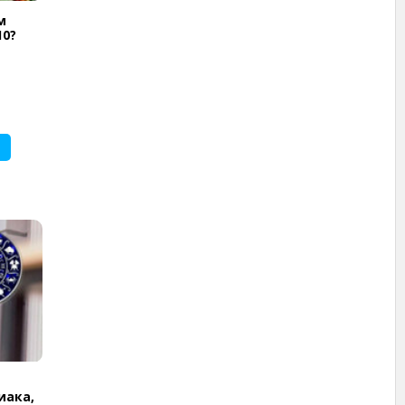
м
10?
иака,