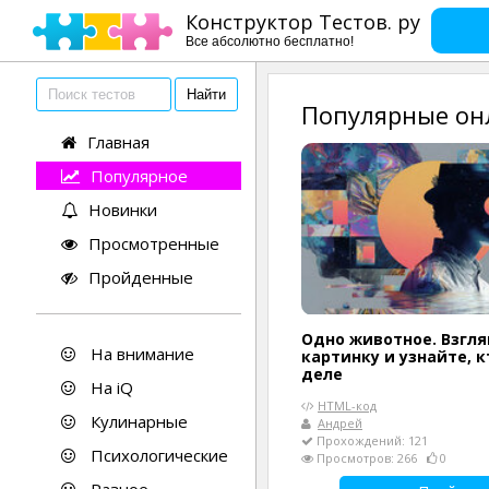
Конструктор Тестов. ру
Все абсолютно бесплатно!
Популярные он
Главная
Популярное
Новинки
Просмотренные
Пройденные
Одно животное. Взгля
На внимание
картинку и узнайте, 
деле
На iQ
HTML-код
Кулинарные
Андрей
Прохождений: 121
Психологические
Просмотров: 266
0