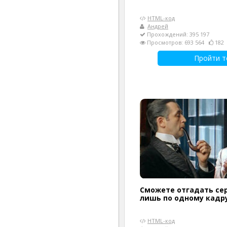
HTML-код
Андрей
Прохождений: 395 197
Просмотров: 693 564
182
Пройти т
Сможете отгадать сер
лишь по одному кадр
HTML-код