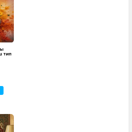
вы
ш тип