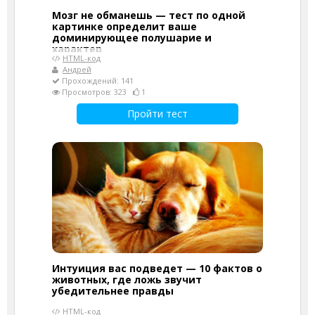
Мозг не обманешь — тест по одной
картинке определит ваше
доминирующее полушарие и
характер
HTML-код
Андрей
Прохождений: 141
Просмотров: 323
1
Пройти тест
Интуиция вас подведет — 10 фактов о
животных, где ложь звучит
убедительнее правды
HTML-код