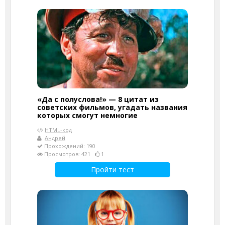
«Да с полуслова!» — 8 цитат из
советских фильмов, угадать названия
которых смогут немногие
HTML-код
Андрей
Прохождений: 190
Просмотров: 421
1
Пройти тест