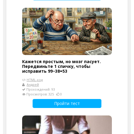
Кажется простым, но мозг пасует.
Передвиньте 1 спичку, чтобы
исправить 99−38=53
HTML-код
Андрей
Прохождений: 93
Просмотров: 325
0
Пройти тест