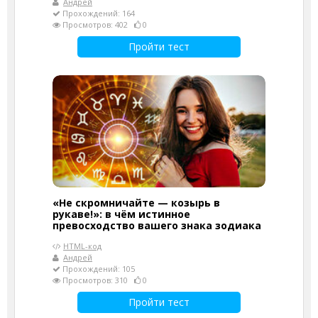
Андрей
Прохождений: 164
Просмотров: 402
0
Пройти тест
«Не скромничайте — козырь в
рукаве!»: в чём истинное
превосходство вашего знака зодиака
HTML-код
Андрей
Прохождений: 105
Просмотров: 310
0
Пройти тест