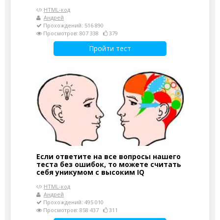
HTML-код
Андрей
Прохождений: 516 890
Просмотров: 807 338
379
Пройти тест
Если ответите на все вопросы нашего
теста без ошибок, то можете считать
себя уникумом с высоким IQ
HTML-код
Андрей
Прохождений: 495 010
Просмотров: 858 437
311