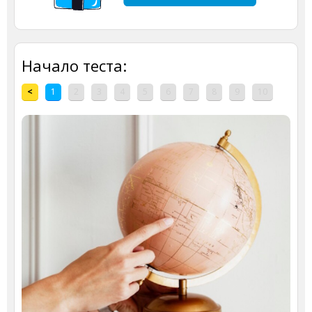
Начало теста:
<
1
2
3
4
5
6
7
8
9
10