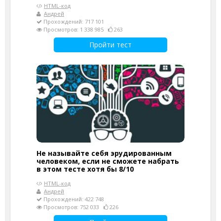
HTML-код
Андрей
Прохождений: 717 101
Просмотров: 1 338 985
263
Пройти тест
Не называйте себя эрудированным
человеком, если не сможете набрать
в этом тесте хотя бы 8/10
HTML-код
Андрей
Прохождений: 422 748
Просмотров: 752 033
226