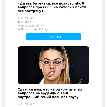
«Да вы, батенька, всё позабыли!»: 8
вопросов про СССР, на которых почти
все застрянут
HTML-код
Андрей
Прохождений: 471
Просмотров: 827
1
Пройти тест
Сдаётся нам, что на одном из этих
вопросов на эрудицию ваш
внутренний гений возьмёт паузу!
HTML-код