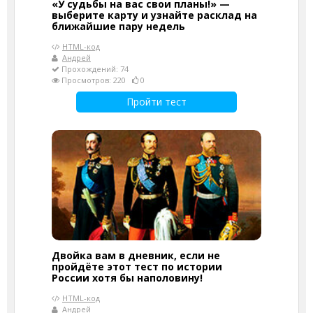
«У судьбы на вас свои планы!» —
выберите карту и узнайте расклад на
ближайшие пару недель
HTML-код
Андрей
Прохождений: 74
Просмотров: 220
0
Пройти тест
Двойка вам в дневник, если не
пройдёте этот тест по истории
России хотя бы наполовину!
HTML-код
Андрей