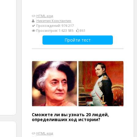
HTML-код
Никитин Константин
Прохождений: 974 217
Просмотров: 1 623 585
861
Пройти тест
Сможете ли вы узнать 20 людей,
определивших ход истории?
HTML-код