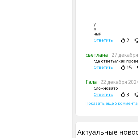
у
м
ный
2
Ответить
светлана
27 декабря
где ответы? как пров
15
Ответить
Гала
22 декабря 202
Сложновато
3
Ответить
Показать еще 5 коммент
Актуальные новос