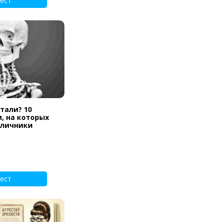
ест
тали? 10
, на которых
тличники
ест