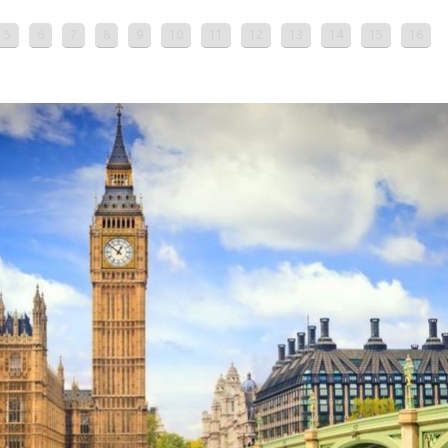
5
6
7
8
9
10
11
12
13
14
15
16