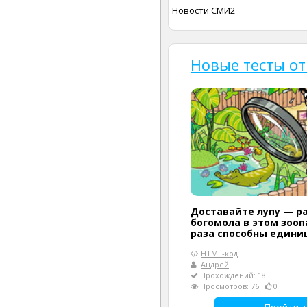
Новости СМИ2
Новые тесты от
Доставайте лупу — р
богомола в этом зооп
раза способны едини
HTML-код
Андрей
Прохождений: 18
Просмотров: 76
0