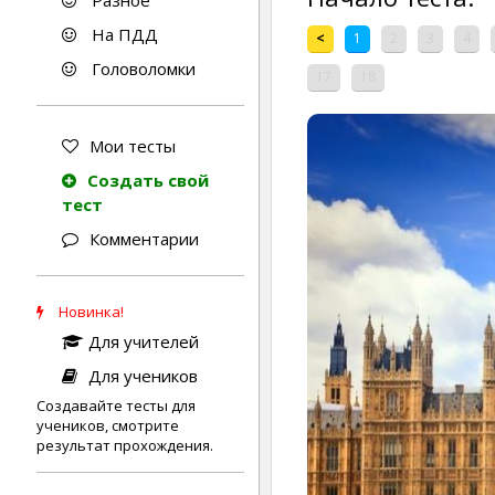
Разное
На ПДД
<
1
2
3
4
Головоломки
17
18
Мои тесты
Создать свой
тест
Комментарии
Новинка!
Для учителей
Для учеников
Создавайте тесты для
учеников, смотрите
результат прохождения.