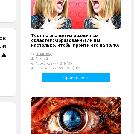
Тест на знания из различных
ов
областей: Образованны ли вы
настолько, чтобы пройти его на 10/10?
749
HTML-код
Андрей
Прохождений: 319 199
Просмотров: 590 929
151
Пройти тест