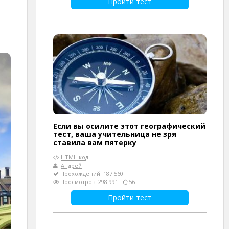
Пройти тест
Если вы осилите этот географический
тест, ваша учительница не зря
ставила вам пятерку
HTML-код
Андрей
Прохождений: 187 560
Просмотров: 298 991
56
Пройти тест