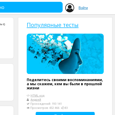
но
Войти
Популярные тесты
На iQ
.
Поделитесь своими воспоминаниями,
а мы скажем, кем вы были в прошлой
жизни
HTML-код
Андрей
Прохождений: 193 141
Просмотров: 432 466
83