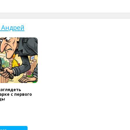
 Андрей
азглядеть
арке с первого
цы