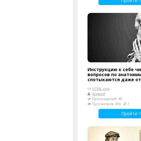
Пройти т
Инструкцию к себе чи
вопросов по анатомии
спотыкаются даже о
HTML-код
Андрей
Прохождений: 49
Просмотров: 206
1
Пройти т