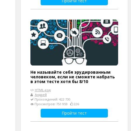
Пройти тест
Не называйте себя эрудированным
человеком, если не сможете набрать
в этом тесте хотя бы 8/10
HTML-код
Андрей
Прохождений: 422 730
Просмотров: 751 959
226
Пройти тест