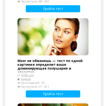
Просмотров: 289
0
Пройти тест
Мозг не обманешь — тест по одной
картинке определит ваше
доминирующее полушарие и
характер
HTML-код
Андрей
Прохождений: 122
Просмотров: 271
1
Пройти тест