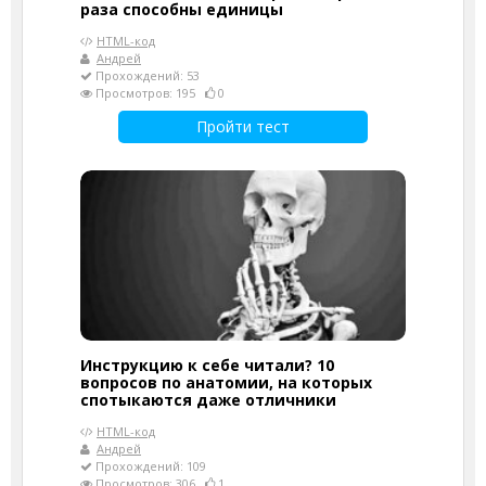
раза способны единицы
HTML-код
Андрей
Прохождений: 53
Просмотров: 195
0
Пройти тест
Инструкцию к себе читали? 10
вопросов по анатомии, на которых
спотыкаются даже отличники
HTML-код
Андрей
Прохождений: 109
Просмотров: 306
1