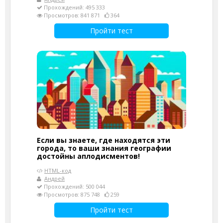
Прохождений: 495 333
Просмотров: 841 871
364
Пройти тест
Если вы знаете, где находятся эти
города, то ваши знания географии
достойны аплодисментов!
HTML-код
Андрей
Прохождений: 500 044
Просмотров: 875 748
259
Пройти тест