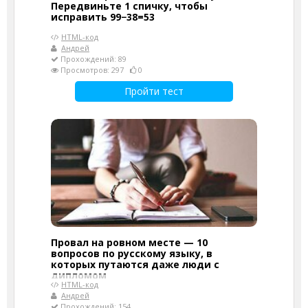
Передвиньте 1 спичку, чтобы
исправить 99−38=53
HTML-код
Андрей
Прохождений: 89
Просмотров: 297
0
Пройти тест
Провал на ровном месте — 10
вопросов по русскому языку, в
которых путаются даже люди с
дипломом
HTML-код
Андрей
Прохождений: 154