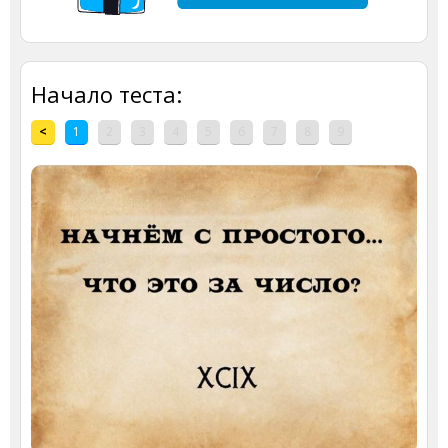
Начало теста:
<
1
2
3
4
5
6
7
8
9