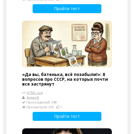
Пройти тест
«Да вы, батенька, всё позабыли!»: 8
вопросов про СССР, на которых почти
все застрянут
HTML-код
Андрей
Прохождений: 348
Просмотров: 619
1
Пройти тест