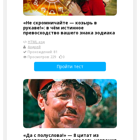
«Не скромничайте — козырь в
рукаве!»: в чём истинное
превосходство вашего знака зодиака
HTML-код
Андрей
Прохождений: 81
Просмотров: 229
0
Пройти тест
«Да с полуслова!» — 8 цитат из