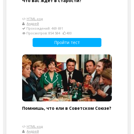
Что вас ждет в старости?
HTML-код
Андрей
Прохождений: 469 691
Просмотров: 854 584
400
Пройти тест
Помнишь, что ели в Советском Союзе?
HTML-код
Андрей