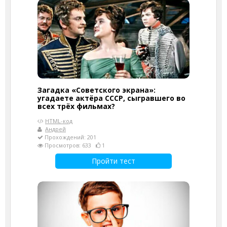
Загадка «Советского экрана»:
угадаете актёра СССР, сыгравшего во
всех трёх фильмах?
HTML-код
Андрей
Прохождений: 201
Просмотров: 633
1
Пройти тест