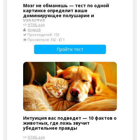
Мозг не обманешь — тест по одной
картинке определит ваше
доминирующее полушарие и
характер
HTML-код
Андрей
Прохождений: 153
Просмотров: 362
1
Пройти тест
Интуиция вас подведет — 10 фактов о
животных, где ложь звучит
убедительнее правды
HTML-код