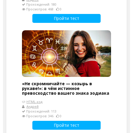
Прохождений: 180
Просмотров: 468
0
Пройти тест
«Не скромничайте — козырь в
рукаве!»: в чём истинное
превосходство вашего знака зодиака
HTML-код
Андрей
Прохождений: 113
Просмотров: 346
0
Пройти тест