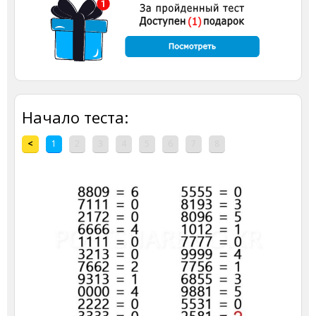
Начало теста:
<
1
2
3
4
5
6
7
8