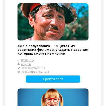
«Да с полуслова!» — 8 цитат из
советских фильмов, угадать названия
которых смогут немногие
HTML-код
Андрей
Прохождений: 211
Просмотров: 472
2
Пройти тест