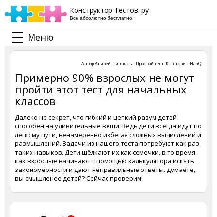
Конструктор Тестов. ру
Все абсолютно бесплатно!
Меню
Автор
Андрей
. Тип теста:
Простой тест
. Категория:
На iQ
.
Примерно 90% взрослых не могут
пройти этот тест для начальных
классов
Далеко не секрет, что гибкий и цепкий разум детей
способен на удивительные вещи. Ведь дети всегда идут по
лёгкому пути, ненамеренно избегая сложных вычислений и
размышлений. Задачи из нашего теста потребуют как раз
таких навыков. Дети щёлкают их как семечки, в то время
как взрослые начинают с помощью калькулятора искать
закономерности и дают неправильные ответы. Думаете,
вы смышленее детей? Сейчас проверим!