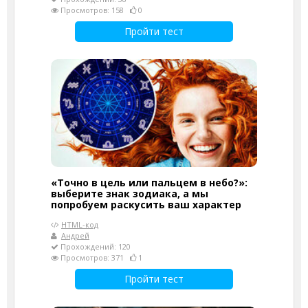
Просмотров: 158
0
Пройти тест
«Точно в цель или пальцем в небо?»:
выберите знак зодиака, а мы
попробуем раскусить ваш характер
HTML-код
Андрей
Прохождений: 120
Просмотров: 371
1
Пройти тест