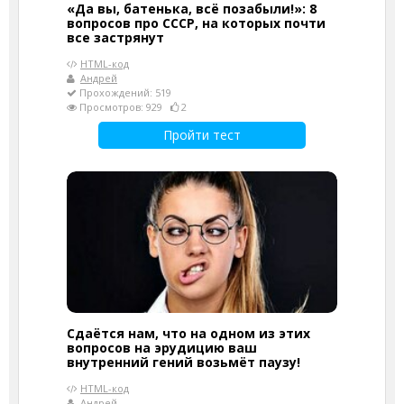
«Да вы, батенька, всё позабыли!»: 8
вопросов про СССР, на которых почти
все застрянут
HTML-код
Андрей
Прохождений: 519
Просмотров: 929
2
Пройти тест
Сдаётся нам, что на одном из этих
вопросов на эрудицию ваш
внутренний гений возьмёт паузу!
HTML-код
Андрей