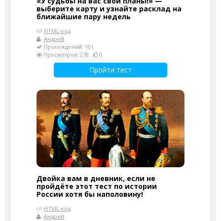
«У судьбы на вас свои планы!» —
выберите карту и узнайте расклад на
ближайшие пару недель
HTML-код
Андрей
Прохождений: 101
Просмотров: 278
0
Пройти тест
Двойка вам в дневник, если не
пройдёте этот тест по истории
России хотя бы наполовину!
HTML-код
Андрей