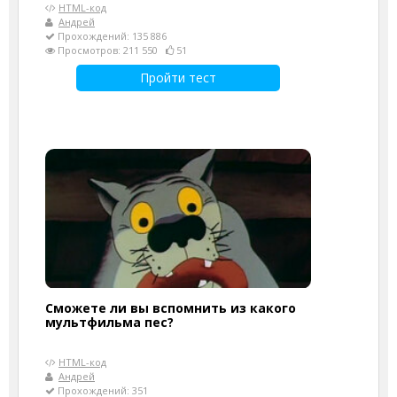
HTML-код
Андрей
Прохождений: 135 886
Просмотров: 211 550
51
Пройти тест
Сможете ли вы вспомнить из какого
мультфильма пес?
HTML-код
Андрей
Прохождений: 351