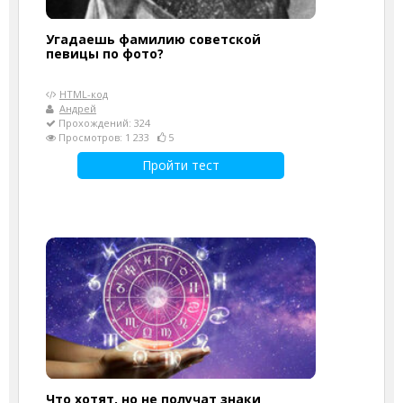
Угадаешь фамилию советской
певицы по фото?
HTML-код
Андрей
Прохождений: 324
Просмотров: 1 233
5
Пройти тест
Что хотят, но не получат знаки