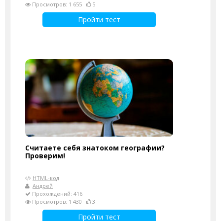
Просмотров: 1 655
5
Пройти тест
Считаете себя знатоком географии?
Проверим!
HTML-код
Андрей
Прохождений: 416
Просмотров: 1 430
3
Пройти тест