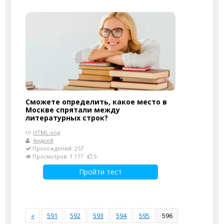
Сможете определить, какое место в
Москве спрятали между
литературных строк?
HTML-код
Андрей
Прохождений: 257
Просмотров: 1 177
5
Пройти тест
«
591
592
593
594
595
596