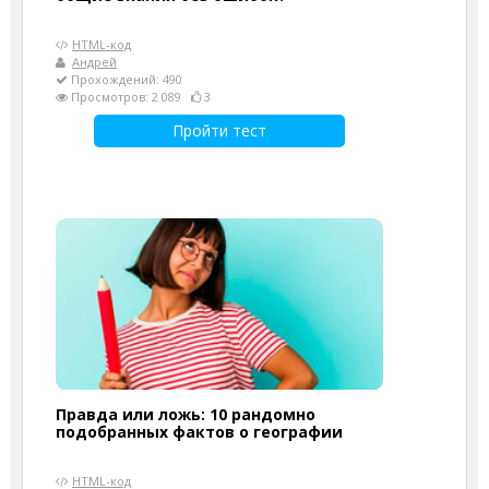
HTML-код
Андрей
Прохождений: 490
Просмотров: 2 089
3
Пройти тест
Правда или ложь: 10 рандомно
подобранных фактов о географии
HTML-код