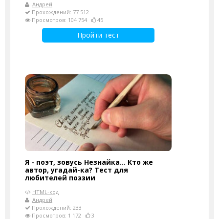
Андрей
Прохождений: 77 512
Просмотров: 104 754
45
Пройти тест
Я - поэт, зовусь Незнайка… Кто же
автор, угадай-ка? Тест для
любителей поэзии
HTML-код
Андрей
Прохождений: 233
Просмотров: 1 172
3