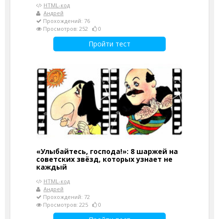
HTML-код
Андрей
Прохождений: 76
Просмотров: 252
0
Пройти тест
«Улыбайтесь, господа!»: 8 шаржей на
советских звёзд, которых узнает не
каждый
HTML-код
Андрей
Прохождений: 72
Просмотров: 225
0