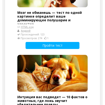
Мозг не обманешь — тест по одной
картинке определит ваше
доминирующее полушарие и
характер
HTML-код
Андрей
Прохождений: 123
Просмотров: 274
1
Пройти тест
Интуиция вас подведет — 10 фактов о
животных, где ложь звучит
убедительнее правды