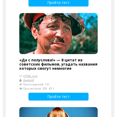
Пройти тест
«Да с полуслова!» — 8 цитат из
советских фильмов, угадать названия
которых смогут немногие
HTML-код
Андрей
Прохождений: 151
Просмотров: 328
1
Пройти тест