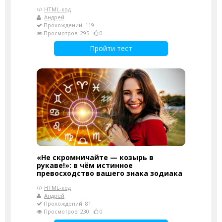
HTML-код
Андрей
Прохождений: 119
Просмотров: 295
0
Пройти тест
«Не скромничайте — козырь в
рукаве!»: в чём истинное
превосходство вашего знака зодиака
HTML-код
Андрей
Прохождений: 81
Просмотров: 230
0