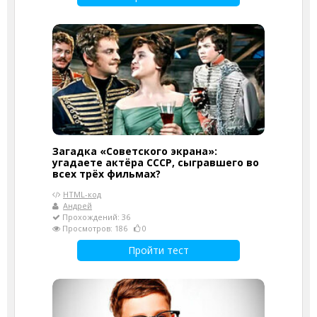
Загадка «Советского экрана»:
угадаете актёра СССР, сыгравшего во
всех трёх фильмах?
HTML-код
Андрей
Прохождений: 36
Просмотров: 186
0
Пройти тест