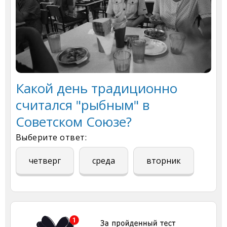
Какой день традиционно
считался "рыбным" в
Советском Союзе?
Выберите ответ:
четверг
среда
вторник