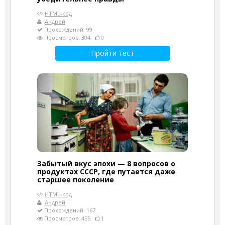
HTML-код
Андрей
Прохождений: 99
Просмотров: 304
0
Пройти тест
Забытый вкус эпохи — 8 вопросов о
продуктах СССР, где путается даже
старшее поколение
HTML-код
Андрей
Прохождений: 167
Просмотров: 455
1