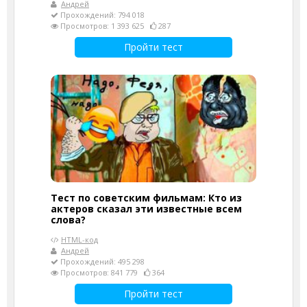
Андрей
Прохождений: 794 018
Просмотров: 1 393 625
287
Пройти тест
Тест по советским фильмам: Кто из
актеров сказал эти известные всем
слова?
HTML-код
Андрей
Прохождений: 495 298
Просмотров: 841 779
364
Пройти тест