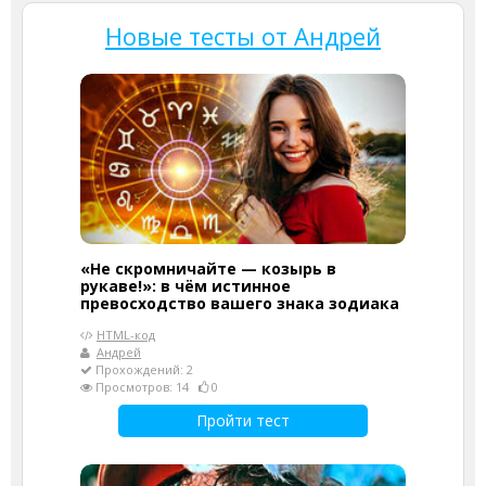
Новые тесты от Андрей
«Не скромничайте — козырь в
рукаве!»: в чём истинное
превосходство вашего знака зодиака
HTML-код
Андрей
Прохождений: 2
Просмотров: 14
0
Пройти тест