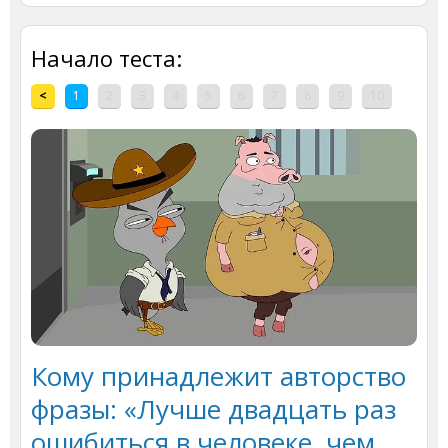
Начало теста:
<
1
2
3
4
5
6
7
8
9
10
Кому принадлежит авторство
фразы: «Лучше двадцать раз
ошибиться в человеке, чем