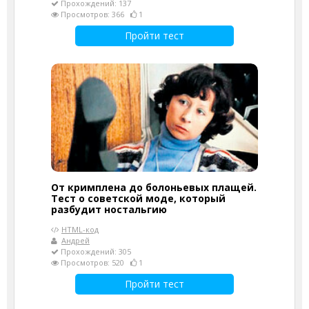
Прохождений: 137
Просмотров: 366
1
Пройти тест
От кримплена до болоньевых плащей.
Тест о советской моде, который
разбудит ностальгию
HTML-код
Андрей
Прохождений: 305
Просмотров: 520
1
Пройти тест