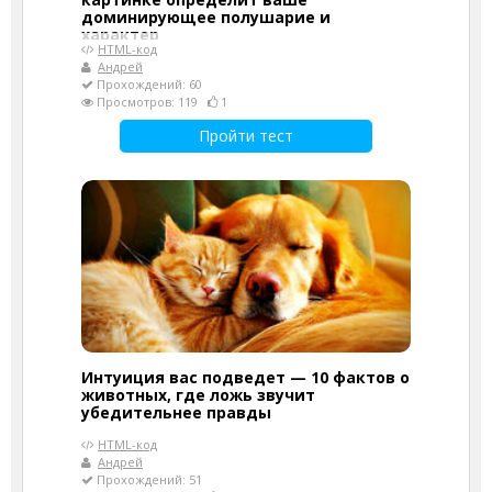
доминирующее полушарие и
характер
HTML-код
Андрей
Прохождений: 60
Просмотров: 119
1
Пройти тест
Интуиция вас подведет — 10 фактов о
животных, где ложь звучит
убедительнее правды
HTML-код
Андрей
Прохождений: 51