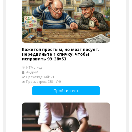
Кажется простым, но мозг пасует.
Передвиньте 1 спичку, чтобы
исправить 99−38=53
HTML-код
Андрей
Прохождений: 71
Просмотров: 238
0
Пройти тест