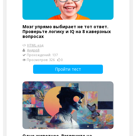
Мозг упрямо выбирает не тот ответ.
Проверьте логику и IQ на 8 каверзных
вопросах
HTML-код
Андрей
Прохождений: 137
Просмотров: 326
0
Пройти тест
Одно животное. Взгляните на