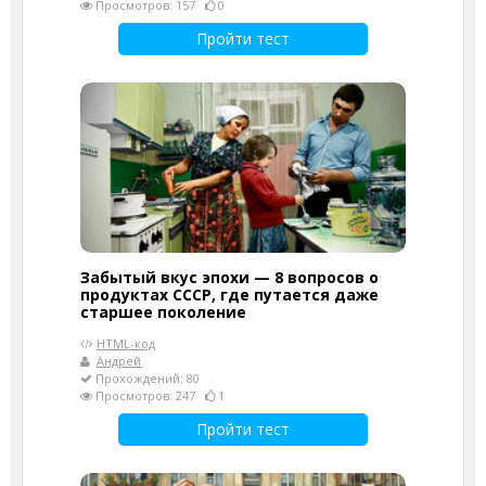
Просмотров: 157
0
Пройти тест
Забытый вкус эпохи — 8 вопросов о
продуктах СССР, где путается даже
старшее поколение
HTML-код
Андрей
Прохождений: 80
Просмотров: 247
1
Пройти тест