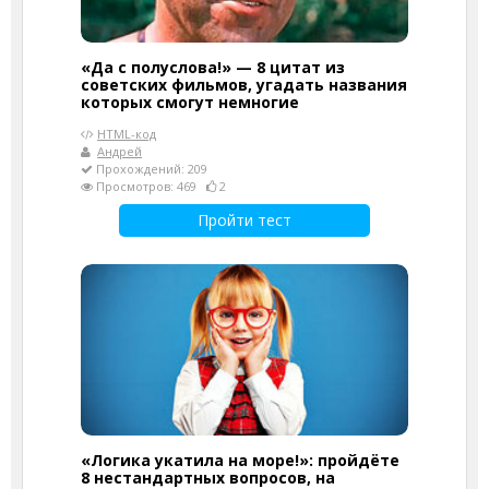
«Да с полуслова!» — 8 цитат из
советских фильмов, угадать названия
которых смогут немногие
HTML-код
Андрей
Прохождений: 209
Просмотров: 469
2
Пройти тест
«Логика укатила на море!»: пройдёте
8 нестандартных вопросов, на