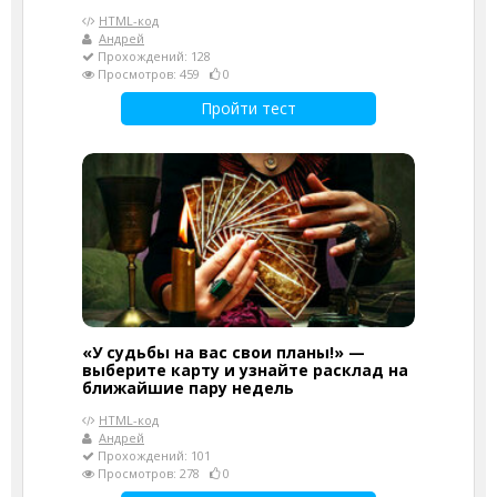
HTML-код
Андрей
Прохождений: 128
Просмотров: 459
0
Пройти тест
«У судьбы на вас свои планы!» —
выберите карту и узнайте расклад на
ближайшие пару недель
HTML-код
Андрей
Прохождений: 101
Просмотров: 278
0