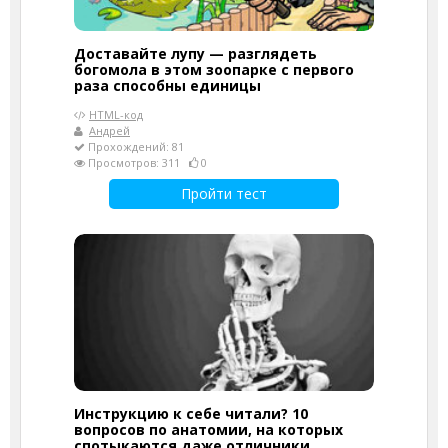
Доставайте лупу — разглядеть
богомола в этом зоопарке с первого
раза способны единицы
HTML-код
Андрей
Прохождений: 81
Просмотров: 311
0
Пройти тест
Инструкцию к себе читали? 10
вопросов по анатомии, на которых
спотыкаются даже отличники