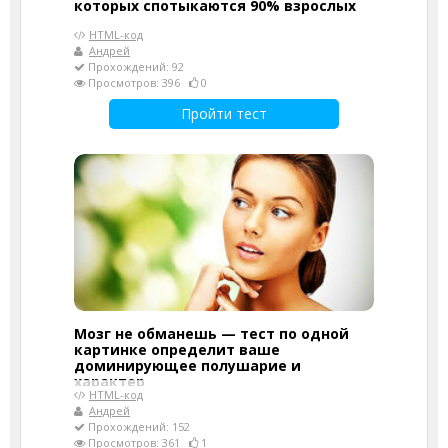
которых спотыкаются 90% взрослых
HTML-код
Андрей
Прохождений: 92
Просмотров: 396
0
Пройти тест
Мозг не обманешь — тест по одной
картинке определит ваше
доминирующее полушарие и
характер
HTML-код
Андрей
Прохождений: 152
Просмотров: 361
1