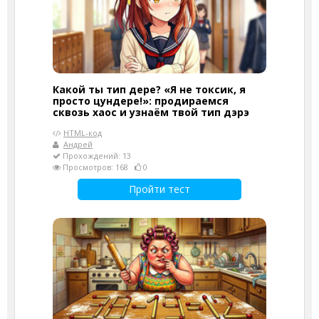
Какой ты тип дере? «Я не токсик, я
просто цундере!»: продираемся
сквозь хаос и узнаём твой тип дэрэ
HTML-код
Андрей
Прохождений: 13
Просмотров: 168
0
Пройти тест