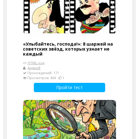
«Улыбайтесь, господа!»: 8 шаржей на
советских звёзд, которых узнает не
каждый
HTML-код
Андрей
Прохождений: 171
Просмотров: 464
1
Пройти тест