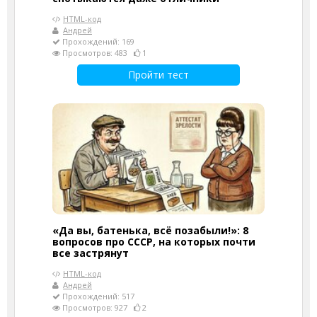
HTML-код
Андрей
Прохождений: 169
Просмотров: 483
1
Пройти тест
«Да вы, батенька, всё позабыли!»: 8
вопросов про СССР, на которых почти
все застрянут
HTML-код
Андрей
Прохождений: 517
Просмотров: 927
2