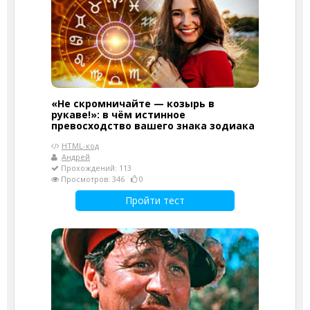
«Не скромничайте — козырь в
рукаве!»: в чём истинное
превосходство вашего знака зодиака
HTML-код
Андрей
Прохождений: 113
Просмотров: 346
0
Пройти тест