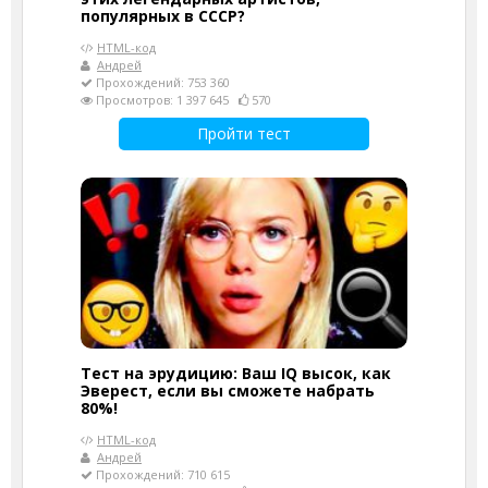
популярных в СССР?
HTML-код
Андрей
Прохождений: 753 360
Просмотров: 1 397 645
570
Пройти тест
Тест на эрудицию: Ваш IQ высок, как
Эверест, если вы сможете набрать
80%!
HTML-код
Андрей
Прохождений: 710 615