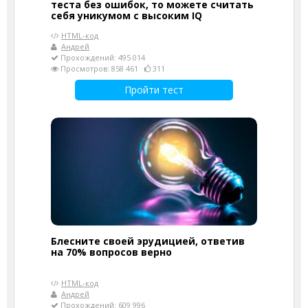
теста без ошибок, то можете считать
себя уникумом с высоким IQ
HTML-код
Андрей
Прохождений: 495 014
Просмотров: 858 461
311
Пройти тест
Блесните своей эрудицией, ответив
на 70% вопросов верно
HTML-код
Андрей
Прохождений: 609 996