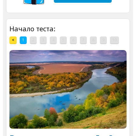
Начало теста:
<
1
2
3
4
5
6
7
8
9
10