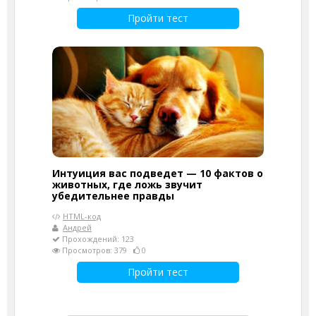
Пройти тест
Интуиция вас подведет — 10 фактов о
животных, где ложь звучит
убедительнее правды
HTML-код
Андрей
Прохождений: 123
Просмотров: 379
0
Пройти тест