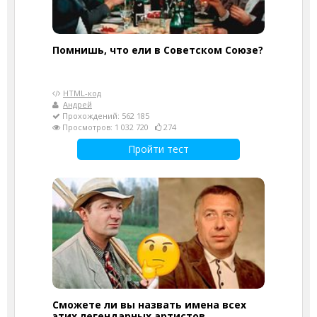
Помнишь, что ели в Советском Союзе?
HTML-код
Андрей
Прохождений: 562 185
Просмотров: 1 032 720
274
Пройти тест
Сможете ли вы назвать имена всех
этих легендарных артистов,