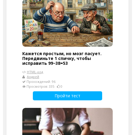
Кажется простым, но мозг пасует.
Передвиньте 1 спичку, чтобы
исправить 99−38=53
HTML-код
Андрей
Прохождений: 96
Просмотров: 335
0
Пройти тест