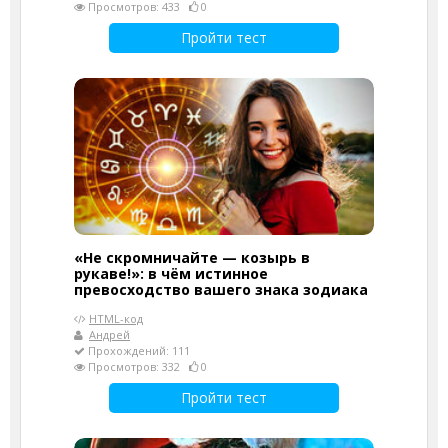
Просмотров: 433
0
Пройти тест
«Не скромничайте — козырь в
рукаве!»: в чём истинное
превосходство вашего знака зодиака
HTML-код
Андрей
Прохождений: 111
Просмотров: 332
0
Пройти тест