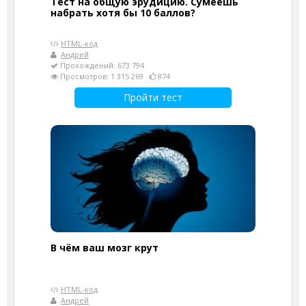
Тест на общую эрудицию. Сумеешь
набрать хотя бы 10 баллов?
HTML-код
Андрей
Прохождений: 673 794
Просмотров: 1 315 269
874
Пройти тест
В чём ваш мозг крут
HTML-код
Андрей