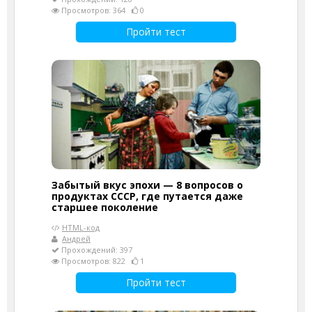
Просмотров: 364
0
Пройти тест
Забытый вкус эпохи — 8 вопросов о
продуктах СССР, где путается даже
старшее поколение
HTML-код
Андрей
Прохождений: 397
Просмотров: 822
1
Пройти тест