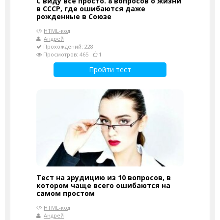
С виду всё просто. 8 вопросов о жизни
в СССР, где ошибаются даже
рожденные в Союзе
HTML-код
Андрей
Прохождений: 228
Просмотров: 465
1
Пройти тест
Тест на эрудицию из 10 вопросов, в
котором чаще всего ошибаются на
самом простом
HTML-код
Андрей