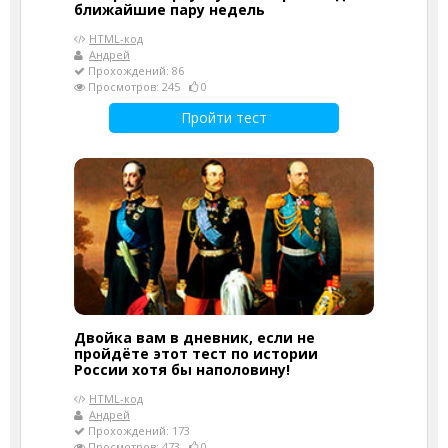
ближайшие пару недель
HTML-код
Андрей
Прохождений: 86
Просмотров: 245
0
Пройти тест
Двойка вам в дневник, если не
пройдёте этот тест по истории
России хотя бы наполовину!
HTML-код
Андрей
Прохождений: 173
Просмотров: 473
0