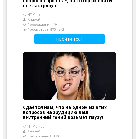
вопросов про СССР, на которых почти
все застрянут
HTML-код
Андрей
Прохождений: 491
Просмотров: 873
2
Пройти тест
Сдаётся нам, что на одном из этих
вопросов на эрудицию ваш
внутренний гений возьмёт паузу!
HTML-код
Андрей
Прохождений: 170