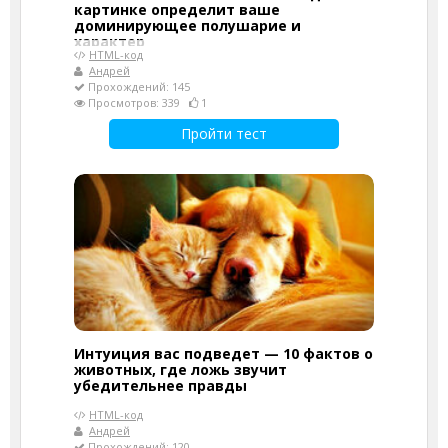
картинке определит ваше
доминирующее полушарие и
характер
HTML-код
Андрей
Прохождений: 145
Просмотров: 339
1
Пройти тест
Интуиция вас подведет — 10 фактов о
животных, где ложь звучит
убедительнее правды
HTML-код
Андрей
Прохождений: 120