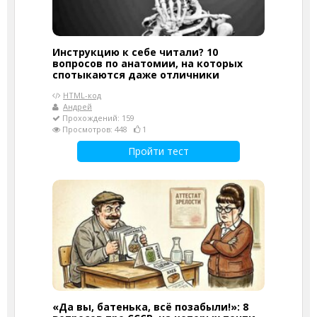
Инструкцию к себе читали? 10
вопросов по анатомии, на которых
спотыкаются даже отличники
HTML-код
Андрей
Прохождений: 159
Просмотров: 448
1
Пройти тест
«Да вы, батенька, всё позабыли!»: 8