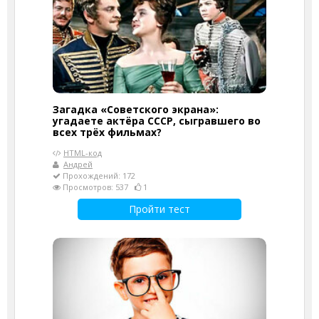
Загадка «Советского экрана»:
угадаете актёра СССР, сыгравшего во
всех трёх фильмах?
HTML-код
Андрей
Прохождений: 172
Просмотров: 537
1
Пройти тест